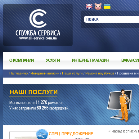
О КОМПАНИИ
УСЛУГИ
ИНТЕРНЕТ МАГАЗИН
ВАКАНСИ
На главную
/
Интернет-магазин
/
Наши услуги
/
Ремонт ноутбуков
/ Прошивка ми
11 270
Мы выполнили
ремонтов.
60 255
У нас заправили
картриджей.
« назад к списку
СПЕЦ ПРЕДЛОЖЕНИЕ