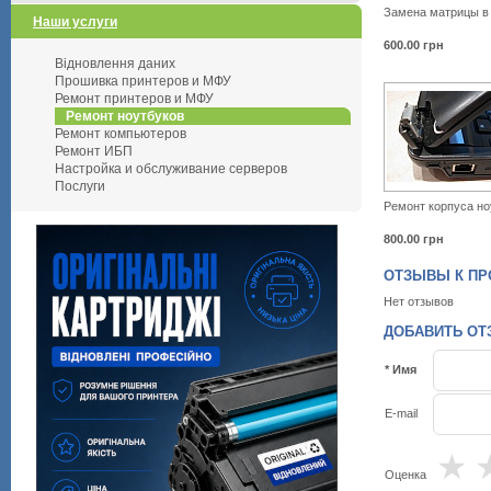
Замена матрицы в
Наши услуги
600.00
грн
Відновлення даних
Прошивка принтеров и МФУ
Ремонт принтеров и МФУ
Ремонт ноутбуков
Ремонт компьютеров
Ремонт ИБП
Настройка и обслуживание серверов
Послуги
Ремонт корпуса но
800.00
грн
ОТЗЫВЫ К ПР
Нет отзывов
ДОБАВИТЬ ОТ
* Имя
E-mail
★
Оценка