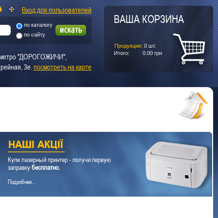
Вход для пользователей
ВАША КОРЗИНА
по каталогу
по сайту
Продукции:
0
шт.
Итого:
0.00
грн
т. метро "ДОРОГОЖИЧИ",
рейная, 3е.
посмотреть на карте
Купи лазерный принтер - получи первую
заправку
бесплатно.
Подробнее...