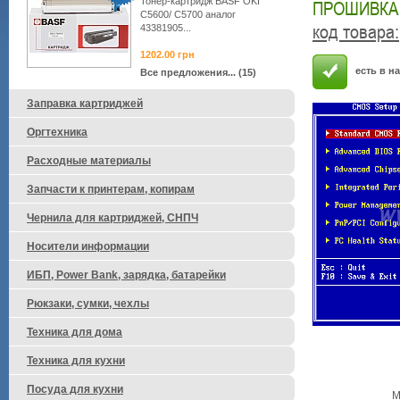
Тонер-картридж BASF OKI
ПРОШИВКА 
C5600/ C5700 аналог
код товара
:
43381905...
1202.00
грн
есть в н
Все предложения... (15)
Заправка картриджей
Оргтехника
Расходные материалы
Запчасти к принтерам, копирам
Чернила для картриджей, СНПЧ
Носители информации
ИБП, Power Bank, зарядка, батарейки
Рюкзаки, сумки, чехлы
Техника для дома
Техника для кухни
Посуда для кухни
М