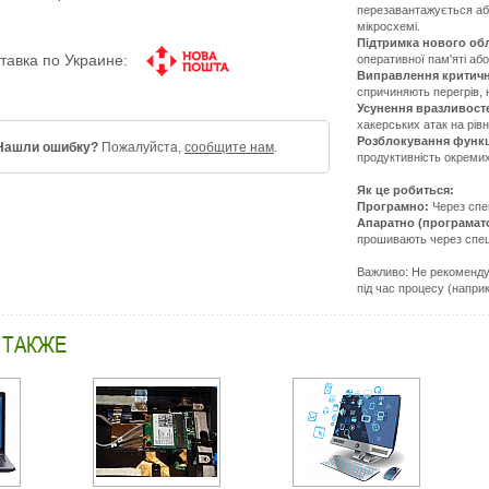
перезавантажується аб
мікросхемі.
Підтримка нового об
тавка по Украине:
оперативної пам'яті аб
Виправлення критичн
спричиняють перегрів,
Усунення вразливост
хакерських атак на рівн
Розблокування функ
Нашли ошибку?
Пожалуйста,
сообщите нам
.
продуктивність окреми
Як це робиться:
Програмно:
Через спец
Апаратно (програмат
прошивають через спеці
Важливо: Не рекомендує
під час процесу (напри
 ТАКЖЕ