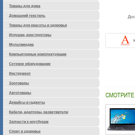
Товары для дома
Домашний текстиль
Дос
Товары для красоты и здоровья
Игрушки, конструкторы
Мультимедиа
Компьютерные комплектующие
Сетевое оборудование
Инструмент
Зоотовары
Автотовары
СМОТРИТЕ
Девайсы и гаджеты
Кабели, адаптеры, разветвители
Запчасти к ноутбукам
Спорт и здоровье