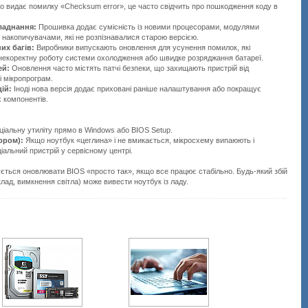
о видає помилку «Checksum error», це часто свідчить про пошкодження коду в
ладнання:
Прошивка додає сумісність із новими процесорами, модулями
о накопичувачами, які не розпізнавалися старою версією.
их багів:
Виробники випускають оновлення для усунення помилок, які
 некоректну роботу системи охолодження або швидке розряджання батареї.
ей:
Оновлення часто містять патчі безпеки, що захищають пристрій від
і мікропрограм.
цій:
Іноді нова версія додає приховані раніше налаштування або покращує
х компонентів.
іальну утиліту прямо в Windows або BIOS Setup.
ором):
Якщо ноутбук «цеглина» і не вмикається, мікросхему випаюють і
альний пристрій у сервісному центрі.
ться оновлювати BIOS «просто так», якщо все працює стабільно. Будь-який збій
клад, вимкнення світла) може вивести ноутбук із ладу.
Подробнее:
http://all-
service.com.uacatalog/5377-
nashi-
uslugi/5738-
remont-
noutbukov/147841-
bios.html