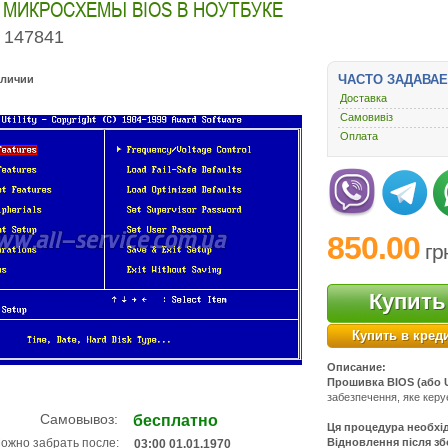
МИКРОСХЕМЫ BIOS В НОУТБУКЕ
147841
ЧАСТО ЗАДАВА
аличии
Доставка
Самовивіз
Оплата
850.00
гр
Купить
Купить в кред
Описание:
Прошивка BIOS (або 
забезпечення, яке керу
Самовывоз:
бесплатно
Ця процедура необхід
Відновлення після з
ожно забрать после:
03:00 01.01.1970