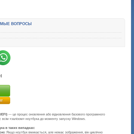
ЕМЫЕ ВОПРОСЫ
н
ит
UEFI)
— це процес оновлення або відновлення базового програмного
є всім «залізом» ноутбука до моменту запуску Windows.
на в таких випадках:
бою:
Якщо ноутбук вмикається, але немає зображення, він циклічно