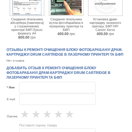
Скидання лічильника
Скидання лічильника
Установка драм-
абсорбера [памперса]
вузла фотобарабана в
картриджу лазерного
у струменевому
лазерному принтері та
притеру, БФП HP/
принтері/ БФП Epson
БФП
Canon/ Xerox
формату А4
400.00
грн
400.00
грн
800.00
грн
ОТЗЫВЫ К РЕМОНТ/ ОЧИЩЕННЯ БЛОКУ ФОТОБАРАБАНУ/ ДРАМ-
КАРТРИДЖУ/ DRUM CARTRIDGE В ЛАЗЕРНОМУ ПРИНТЕРІ ТА БФП
Нет отзывов
ДОБАВИТЬ ОТЗЫВ К РЕМОНТ/ ОЧИЩЕННЯ БЛОКУ
ФОТОБАРАБАНУ/ ДРАМ-КАРТРИДЖУ/ DRUM CARTRIDGE В
ЛАЗЕРНОМУ ПРИНТЕРІ ТА БФП
* Имя
E-mail
★
★
★
★
★
Оценка
Поставьте оценку товару