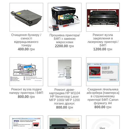
Очищення бункеру /
Ремонт вузла
Прошивка принтера/
ємності
закріплення в
БФП з заміною
відпрацьованого
лазерному принтері /
мікросхеми
тонеру
БФП
2200.00
грн
400.00
грн
1200.00
грн
Ремонт вузла подачі
Скидання лічильника
Ремонт драм-
паперу принтера / БФП
абсорбера [памперса]
картриджа HP W1104
в струменевому
800.00
грн
HP Neverstop Laser
принтері/ БФП Canon
MFP 1000/ MFP 1200
формату А4
погано друкує
800.00
грн
800.00
грн