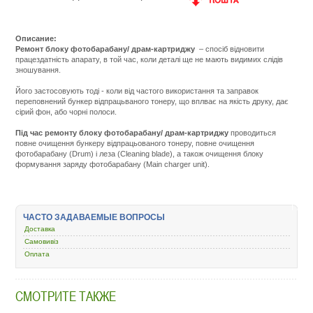
Описание:
Ремонт блоку фотобарабану/ драм-картриджу
– спосіб відновити
працездатність апарату, в той час, коли деталі ще не мають видимих слідів
зношування.
Його застосовують тоді - коли від частого використання та заправок
переповнений бункер відпрацьваного тонеру, що вплває на якість друку, дає
сірий фон, або чорні полоси.
Під час ремонту блоку фотобарабану/ драм-картриджу
проводиться
повне очищення бункеру відпрацьованого тонеру, повне очищення
фотобарабану (Drum) і леза (Cleaning blade), а також очищення блоку
формування заряду фотобарабану (Main charger unit).
Подробнее:
http://m.all-
service.com.uacatalog/5377-
nashi-
ЧАСТО ЗАДАВАЕМЫЕ ВОПРОСЫ
uslugi/6440-
Доставка
poslugi/426187-
Самовивіз
drum-
Оплата
cartridge.html
СМОТРИТЕ ТАКЖЕ