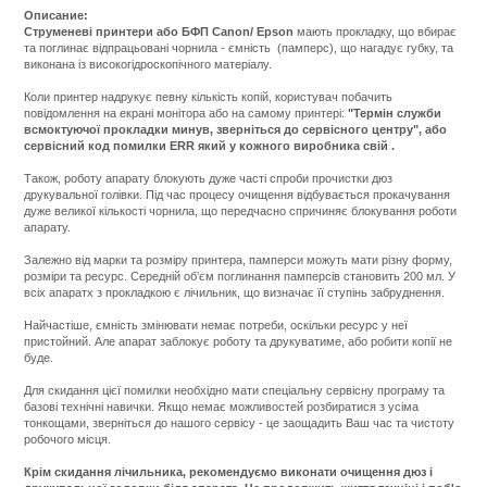
Описание:
Струменеві принтери або БФП Canon/ Epson
мають прокладку, що вбирає
та поглинає відпрацьовані чорнила - ємність (памперс), що нагадує губку, та
виконана із високогідроскопічного матеріалу.
Коли принтер надрукує певну кількість копій, користувач побачить
повідомлення на екрані монітора або на самому принтері:
"Термін служби
всмоктуючої прокладки минув, зверніться до сервісного центру", або
сервісний код помилки ERR який у кожного виробника свій .
Також, роботу апарату блокують дуже часті спроби прочистки дюз
друкувальної голівки. Під час процесу очищення відбувається прокачування
дуже великої кількості чорнила, що передчасно спричиняє блокування роботи
апарату.
Залежно від марки та розміру принтера, памперси можуть мати різну форму,
розміри та ресурс. Середній об
’єм
поглинання памперсів становить 200 мл. У
всіх апаратх з прокладкою є лічильник, що визначає її ступінь забруднення.
Найчастіше, ємність змінювати немає потреби, оскільки ресурс у неї
пристойний. Але апарат заблокує роботу та друкуватиме, або робити копії не
буде.
Для скидання цієї помилки необхідно мати спеціальну сервісну програму та
базові технічні навички. Якщо немає можливостей розбиратися з усіма
тонкощами, зверніться до нашого сервісу - це заощадить Ваш час та чистоту
робочого місця.
Крім скидання лічильника, рекомендуємо виконати очищення дюз і