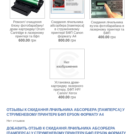
Ремонт/ очищення
Скидання лічильника
Скидання лічильника
блоку фотобарабану/
абсорбера [памперса]
вузла фотобарабана в
драм-картриджу/ Drum
в струменевому
лазерному принтері та
Cartridge в лазерному
принтері/ БФП Canon
БФП
принтері та бфп
формату А4
400.00
грн
600.00
грн
800.00
грн
Установка драм-
картриджу лазерного
притеру, БФП HP/
Canon/ Xerox
400.00
грн
ОТЗЫВЫ К СКИДАННЯ ЛІЧИЛЬНИКА АБСОРБЕРА [ПАМПЕРСА] У
СТРУМЕНЕВОМУ ПРИНТЕРІ/ БФП EPSON ФОРМАТУ А4
Нет отзывов
ДОБАВИТЬ ОТЗЫВ К СКИДАННЯ ЛІЧИЛЬНИКА АБСОРБЕРА
[ПАМПЕРСА] У СТРУМЕНЕВОМУ ПРИНТЕРІ/ БФП EPSON ФОРМАТУ