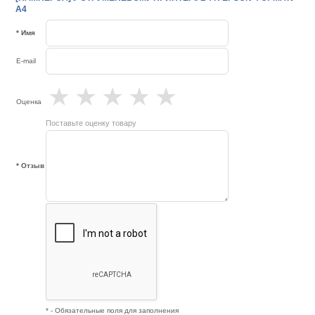
А4
* Имя
E-mail
★
★
★
★
★
Оценка
Поставьте оценку товару
* Отзыв
* - Обязательные поля для заполнения