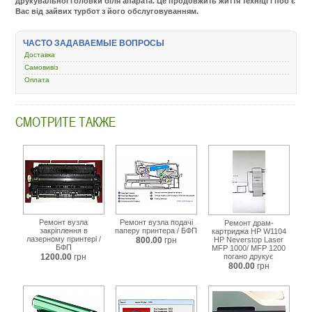
друкувальної головки біля апарата. Це продовжить життя техніці і поб'є
Вас від зайвих турбот з його обслуговуванням.
Подробнее:
http://m.all-
service.com.uacatalog/5377-
ЧАСТО ЗАДАВАЕМЫЕ ВОПРОСЫ
nashi-
uslugi/6440-
Доставка
poslugi/426240-
Самовивіз
epson-
Оплата
4.html
СМОТРИТЕ ТАКЖЕ
Ремонт вузла
Ремонт вузла подачі
Ремонт драм-
закріплення в
паперу принтера / БФП
картриджа HP W1104
лазерному принтері /
800.00
грн
HP Neverstop Laser
БФП
MFP 1000/ MFP 1200
1200.00
грн
погано друкує
800.00
грн