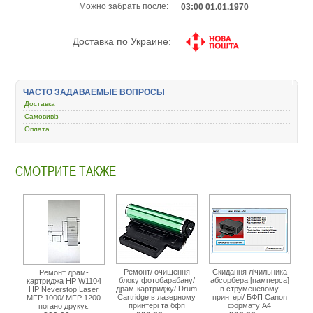
Можно забрать после:
03:00 01.01.1970
Доставка по Украине:
ЧАСТО ЗАДАВАЕМЫЕ ВОПРОСЫ
Доставка
Самовивіз
Оплата
СМОТРИТЕ ТАКЖЕ
Ремонт/ очищення
Скидання лічильника
Ремонт драм-
блоку фотобарабану/
абсорбера [памперса]
картриджа HP W1104
драм-картриджу/ Drum
в струменевому
HP Neverstop Laser
Cartridge в лазерному
принтері/ БФП Canon
MFP 1000/ MFP 1200
принтері та бфп
формату А4
погано друкує