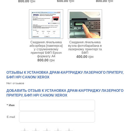
600.00
грн
800.00
грн
800.00
грн
Скидання лічильника
Скидання лічильника
абсорбера [памперса]
вузла фотобарабана в
у струменевому
лазерному принтері та
принтері/ БФП Epson
БФП
формату А4
400.00
грн
800.00
грн
ОТЗЫВЫ К УСТАНОВКА ДРАМ-КАРТРИДЖУ ЛАЗЕРНОГО ПРИТЕРУ,
БФП HP/ CANON/ XEROX
Нет отзывов
ДОБАВИТЬ ОТЗЫВ К УСТАНОВКА ДРАМ-КАРТРИДЖУ ЛАЗЕРНОГО
ПРИТЕРУ, БФП HP/ CANON/ XEROX
* Имя
E-mail