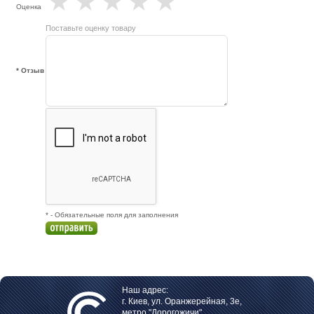
★
★
★
★
★
Оценка
Поставьте оценку товару
* Отзыв
* - Обязательные поля для заполнения
Наш адрес:
г. Киев, ул. Оранжерейная, 3е,
метро "Дорогожичи"