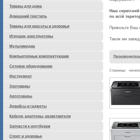
Товары для дома
Наш сервісний 
по всій територ
Домашний текстиль
Товары для красоты и здоровья
Привозьте Ваш п
Игрушки, конструкторы
Також ми завжди
Мультимедиа
Компьютерные комплектующие
Производитель
Сетевое оборудование
Страницы:
начал
Инструмент
Зоотовары
Автотовары
Девайсы и гаджеты
Кабели, адаптеры, разветвители
Запчасти к ноутбукам
Спорт и здоровье