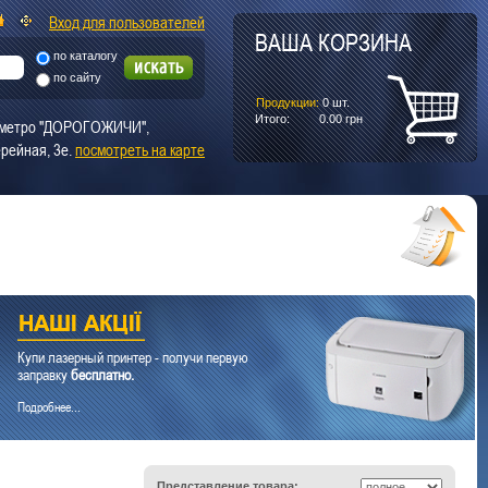
Вход для пользователей
ВАША КОРЗИНА
по каталогу
по сайту
Продукции:
0
шт.
Итого:
0.00
грн
т. метро "ДОРОГОЖИЧИ",
рейная, 3е.
посмотреть на карте
Купи лазерный принтер - получи первую
заправку
бесплатно.
Подробнее...
Представление товара: