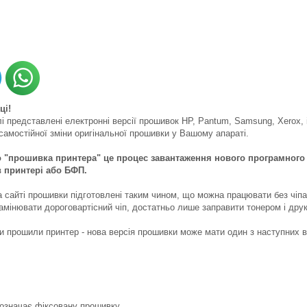
ці!
і представлені електронні версії прошивок HP, Pantum, Samsung, Xerox, 
амостійної зміни оригінальної прошивки у Вашому апараті.
 "прошивка принтера" це процес завантаження нового програмного
в принтері або БФП.
 сайті прошивки підготовлені таким чином, що можна працювати без чіпа 
амінювати дороговартісний чіп, достатньо лише заправити тонером і друк
Ви прошили принтер - нова версія прошивки може мати один з наступних ви
 означає фіксовану прошивку