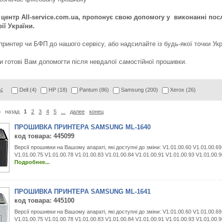
центр All-service.com.ua, пропонує свою допомогу у виконанні пос
ії України.
ринтер чи БФП до нашого сервісу, або надсилайте із будь-якої точки Ук
 готові Вам допомогти після невдалої самостійної прошивки.
:
Dell (4)
HP (18)
Pantum (86)
Samsung (200)
Xerox (26)
о
назад
1
2
3
4
5
...
далее
конец
ПРОШИВКА ПРИНТЕРА SAMSUNG ML-1640
код товара
: 445099
Версії прошивки на Вашому апараті, які доступні до зміни: V1.01.00.60 V1.01.00.69
V1.01.00.75 V1.01.00.78 V1.01.00.83 V1.01.00.84 V1.01.00.91 V1.01.00.93 V1.01.00.9
Подробнее...
ПРОШИВКА ПРИНТЕРА SAMSUNG ML-1641
код товара
: 445100
Версії прошивки на Вашому апараті, які доступні до зміни: V1.01.00.60 V1.01.00.69
V1.01.00.75 V1.01.00.78 V1.01.00.83 V1.01.00.84 V1.01.00.91 V1.01.00.93 V1.01.00.9