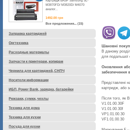
Картридж BASF Samsung SL-
M3870FD/ M3820D/ M4070
аналог...
1492.00
грн
Все предложения... (15)
Заправка картриджей
Оргтехника
Шановні покуп
В даному розділ
Расходные материалы
для подальшої с
Запчасти к принтерам, копирам
Оновлення або
Чернила для картриджей, СНПЧ
забезпечення 
Носители информации
Представлені на
картридж, або з
ИБП, Power Bank, зарядка, батарейки
Після того, як 
Рюкзаки, сумки, чехлы
V1.01.00.30F
Техника для дома
V1.01.00.30f
VP1.01.00.30
Техника для кухни
VF1.01.00.30
Посуда для кухни
Маркування F -