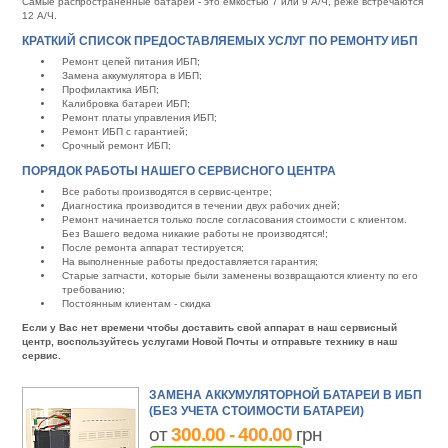
Самые распространенные батареи - это емкостью 7 или 9 А/Ч, реже встречаются
12 А/Ч.
КРАТКИЙ СПИСОК ПРЕДОСТАВЛЯЕМЫХ УСЛУГ ПО РЕМОНТУ ИБП
Ремонт цепей питания ИБП;
Замена аккумулятора в ИБП;
Профилактика ИБП;
Калибровка батареи ИБП;
Ремонт платы управления ИБП;
Ремонт ИБП с гарантией;
Срочный ремонт ИБП;
ПОРЯДОК РАБОТЫ НАШЕГО СЕРВИСНОГО ЦЕНТРА
Все работы производятся в сервис-центре;
Диагностика производится в течении двух рабочих дней;
Ремонт начинается только после согласования стоимости с клиентом.
Без Вашего ведома никакие работы не производятся!;
После ремонта аппарат тестируется;
На выполненные работы предоставляется гарантия;
Старые запчасти, которые были заменены возвращаются клиенту по его
требованию;
Постоянным клиентам - скидка
Если у Вас нет времени чтобы доставить свой аппарат в наш сервисный
центр, воспользуйтесь услугами Новой Почты и отправьте технику в наш
сервис.
ЗАМЕНА АККУМУЛЯТОРНОЙ БАТАРЕИ В ИБП
(БЕЗ УЧЕТА СТОИМОСТИ БАТАРЕИ)
от
300.00 - 400.00
грн