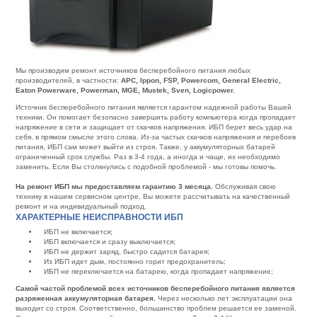
Мы производим ремонт источников бесперебойного питания любых
производителей, в частности:
APC, Ippon, FSP, Powercom, General Electric,
Eaton Powerware, Powerman, MGE, Mustek, Sven, Logicpower.
Источник бесперебойного питания является гарантом надежной работы Вашей
техники. Он помогает безопасно завершить работу компьютера когда пропадает
напряжение в сети и защищает от скачков напряжения. ИБП берет весь удар на
себя, в прямом смысле этого слова. Из-за частых скачков напряжения и перебоев
питания, ИБП сам может выйти из строя. Также, у аккумуляторных батарей
ограниченный срок службы. Раз в 3-4 года, а иногда и чаще, их необходимо
заменить. Если Вы столкнулись с подобной проблемой - мы готовы помочь.
На ремонт ИБП мы предоставляем гарантию 3 месяца.
Обслуживая свою
технику в нашем сервисном центре, Вы можете рассчитывать на качественный
ремонт и на индивидуальный подход.
ХАРАКТЕРНЫЕ НЕИСПРАВНОСТИ ИБП
ИБП не включается;
ИБП включается и сразу выключается;
ИБП не держит заряд, быстро садится батарея;
Из ИБП идет дым, постоянно горит предохранитель;
ИБП не переключается на батарею, когда пропадает напряжение;
Самой частой проблемой всех источников бесперебойного питания является
разряженная аккумуляторная батарея.
Через несколько лет эксплуатации она
выходит со строя. Соответственно, большинство проблем решается ее заменой.