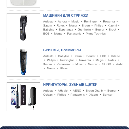
МАШИНКИ ДЛЯ СТРИЖКИ
Ardesto
•
Aurora
•
Magio
•
Remington
•
Rowenta
•
Saturn
•
Rotex
•
Moser
•
Braun
•
Philips
•
Xiaomi
•
Babyliss
•
Esperanza
•
Grunhelm
•
Beurer
•
Brock
•
ECG
•
Monte
•
Panasonic
•
Prime Technics
БРИТВЫ, ТРИММЕРЫ
Ardesto
•
Babyliss
•
Braun
•
Beurer
•
ECG
•
Gillette
•
Philips
•
Remington
•
Rowenta
•
Magio
•
Rotex
•
Xiaomi
•
Panasonic
•
Moser
•
Sencor
•
SOGO
•
Wahl
•
Monte
•
Ufesa
ИРРИГАТОРЫ, ЗУБНЫЕ ЩЕТКИ
Ardesto
•
AHealth
•
AENO
•
Braun Oral-b
•
Beurer
•
Oclean
•
Philips
•
Panasonic
•
Xiaomi
•
Sencor