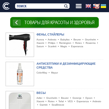
ТОВАРЫ ДЛЯ КРАСОТЫ И ЗДОРОВЬЯ
ФЕНЫ, СТАЙЛЕРЫ
Aurora
•
Ardesto
•
Babyliss
•
Beurer
•
Grunhelm
•
Xiaomi
•
Philips
•
Remington
•
Rotex
•
Rowenta
•
Saturn
•
Scarlett
•
Magio
•
Esperanza
АНТИСЕПТИКИ И ДЕЗИНФИЦИРУЮЩИЕ
СРЕДСТВА
ColorWay
•
Mayur
ВЕСЫ
Adler
•
Grunhelm
•
Beurer
•
Gorenje
•
Dyxon
•
Xiaomi
•
Rotex
•
Tefal
•
VES
•
Esperanza
•
Ardesto
•
Garmin
•
SeaBreeze