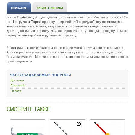
ОПИСАНИЕ
ХАРАКТЕРИСТИКИ
Бренд
Toptul
входить до відомої світової компанії Rotar Machinery Industrial Co
Ltd. Інструмент
Toptul
пропонує широкий вибір продукції, яку виготовляють
тільки з міцних матеріалів, і відповідає всім світовим стандартам якості.
Досить довгий час на ринку України виробник Топтул посідає провідну позицію
серед безлічі виробників ручного інструменту.
Подробнее:
http://m.all-
service.com.uacatalog/5839-
* Цвет или оттенок изделия на фотографии может отличаться от реального.
instrument/5879-
Характеристики и комплектация товара могут изменяться производителем
otvertki/437228-
без уведомления. Магазин не несет ответственности за изменения внесенные
toptul-
производителем.
ph2x150-
fbab0215.html
ЧАСТО ЗАДАВАЕМЫЕ ВОПРОСЫ
Доставка
Самовивіз
Оплата
СМОТРИТЕ ТАКЖЕ