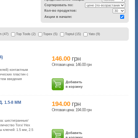
Сортировать по:
Кол-во продуктов:
Акции в начале:
n (47)
Top Tools (2)
Topex (5)
Toptul (15)
Yato (9)
4)
146.00
грн
Оптовая цена: 146.00
грн
щелей) контактным
ических пластин с
утем введения
Добавить
в корзину
 1.5-8 ММ
194.00
грн
Оптовая цена: 194.00
грн
ра: шестигранные/
личество Torx/ Hex
 ключей: 1.5 мм, 2.5
Добавить
в корзину