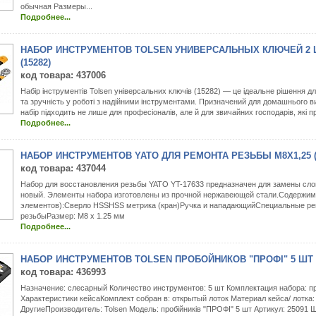
обычная Размеры...
Подробнее...
НАБОР ИНСТРУМЕНТОВ TOLSEN УНИВЕРСАЛЬНЫХ КЛЮЧЕЙ 2 Ш
(15282)
код товара
: 437006
Набір інструментів Tolsen універсальних ключів (15282) — це ідеальне рішення для
та зручність у роботі з надійними інструментами. Призначений для домашнього в
набір підходить не лише для професіоналів, але й для звичайних господарів, які пр
Подробнее...
НАБОР ИНСТРУМЕНТОВ YATO ДЛЯ РЕМОНТА РЕЗЬБЫ M8X1,25 (Y
код товара
: 437044
Набор для восстановления резьбы YATO YT-17633 предназначен для замены сло
новый. Элементы набора изготовлены из прочной нержавеющей стали.Содержим
элементов):Сверло HSSHSS метрика (кран)Ручка и нападающийСпециальные р
резьбыРазмер: M8 x 1.25 мм
Подробнее...
НАБОР ИНСТРУМЕНТОВ TOLSEN ПРОБОЙНИКОВ "ПРОФІ" 5 ШТ (
код товара
: 436993
Назначение: слесарный Количество инструментов: 5 шт Комплектация набора: п
Характеристики кейсаКомплект собран в: открытый лоток Материал кейса/ лотка:
ДругиеПроизводитель: Tolsen Модель: пробійників "ПРОФІ" 5 шт Артикул: 25091 