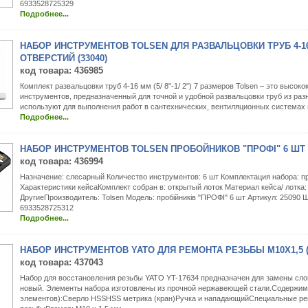
6933528725329
Подробнее...
НАБОР ИНСТРУМЕНТОВ TOLSEN ДЛЯ РАЗВАЛЬЦОВКИ ТРУБ 4-16 ММ
ОТВЕРСТИЙ (33040)
код товара
: 436985
Комплект развальцовки труб 4-16 мм (5/ 8"-1/ 2") 7 размеров Tolsen – это высок
инструментов, предназначенный для точной и удобной развальцовки труб из раз
используют для выполнения работ в сантехнических, вентиляционных системах и
Подробнее...
НАБОР ИНСТРУМЕНТОВ TOLSEN ПРОБОЙНИКОВ "ПРОФІ" 6 ШТ (
код товара
: 436994
Назначение: слесарный Количество инструментов: 6 шт Комплектация набора: п
Характеристики кейсаКомплект собран в: открытый лоток Материал кейса/ лотка:
ДругиеПроизводитель: Tolsen Модель: пробійників "ПРОФІ" 6 шт Артикул: 25090 
6933528725312
Подробнее...
НАБОР ИНСТРУМЕНТОВ YATO ДЛЯ РЕМОНТА РЕЗЬБЫ M10X1,5 (Y
код товара
: 437043
Набор для восстановления резьбы YATO YT-17634 предназначен для замены сло
новый. Элементы набора изготовлены из прочной нержавеющей стали.Содержим
элементов):Сверло HSSHSS метрика (кран)Ручка и нападающийСпециальные р