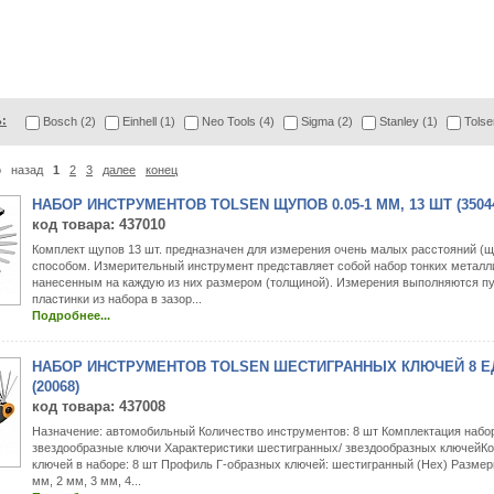
:
Bosch (2)
Einhell (1)
Neo Tools (4)
Sigma (2)
Stanley (1)
Tolse
о
назад
1
2
3
далее
конец
НАБОР ИНСТРУМЕНТОВ TOLSEN ЩУПОВ 0.05-1 ММ, 13 ШТ (3504
код товара
: 437010
Комплект щупов 13 шт. предназначен для измерения очень малых расстояний (
способом. Измерительный инструмент представляет собой набор тонких металл
нанесенным на каждую из них размером (толщиной). Измерения выполняются п
пластинки из набора в зазор...
Подробнее...
НАБОР ИНСТРУМЕНТОВ TOLSEN ШЕСТИГРАННЫХ КЛЮЧЕЙ 8 ЕД.
(20068)
код товара
: 437008
Назначение: автомобильный Количество инструментов: 8 шт Комплектация набо
звездообразные ключи Характеристики шестигранных/ звездообразных ключейКо
ключей в наборе: 8 шт Профиль Г-образных ключей: шестигранный (Hex) Размеры
мм, 2 мм, 3 мм, 4...