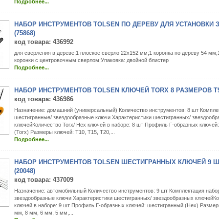
Подробнее...
НАБОР ИНСТРУМЕНТОВ TOLSEN ПО ДЕРЕВУ ДЛЯ УСТАНОВКИ З
(75868)
код товара
: 436992
для сверления в дереве;1 плоское сверло 22х152 мм;1 коронка по дереву 54 мм
коронки с центровочным сверлом;Упаковка: двойной блистер
Подробнее...
НАБОР ИНСТРУМЕНТОВ TOLSEN КЛЮЧЕЙ TORX 8 РАЗМЕРОВ T9-4
код товара
: 436986
Назначение: домашний (универсальный) Количество инструментов: 8 шт Компле
шестигранные/ звездообразные ключи Характеристики шестигранных/ звездообр
ключейКоличество Torx/ Hex ключей в наборе: 8 шт Профиль Г-образных ключей
(Torx) Размеры ключей: T10, T15, T20,...
Подробнее...
НАБОР ИНСТРУМЕНТОВ TOLSEN ШЕСТИГРАННЫХ КЛЮЧЕЙ 9 ШТ
(20048)
код товара
: 437009
Назначение: автомобильный Количество инструментов: 9 шт Комплектация набо
звездообразные ключи Характеристики шестигранных/ звездообразных ключейКо
ключей в наборе: 9 шт Профиль Г-образных ключей: шестигранный (Hex) Размер
мм, 8 мм, 6 мм, 5 мм,...