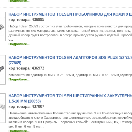
Подробнее...
НАБОР ИНСТРУМЕНТОВ TOLSEN ПРОБОЙНИКОВ ДЛЯ КОЖИ 9 ШТ
код товара
: 436995
Набор Tolsen 25093 состоит из 9-ти пробойников, которые применяются для про
различных мягких материалах, таких как кожа, тонкий пластик, резина, текстиль, 
Данный набор будет востребован в сфере производства ручных изделий. Пробойн
с...
Подробнее...
НАБОР ИНСТРУМЕНТОВ TOLSEN АДАПТОРОВ SDS PLUS 1/2"/3/8"
(77865)
код товара
: 436973
Комплектация:адаптер 10 мм х 1/ 2" - 65мм, адаптер 10 мм х 1/ 4" - 65мм,адаптер
Подробнее...
НАБОР ИНСТРУМЕНТОВ TOLSEN ШЕСТИГРАННЫХ ЗАКРУГЛЕНЫ
1.5-10 ММ (20053)
код товара
: 437007
Назначение: автомобильный Количество инструментов: 9 шт Комплектация набо
звездообразные ключи Характеристики шестигранных/ звездообразных ключейКо
ключей в наборе: 9 шт Профиль Г-образных ключей: шестигранный (Hex) Размер
мм, 8 мм, 6 мм, 5 мм,...
Подробнее...