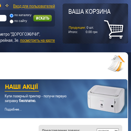
Вход для пользователей
ВАША КОРЗИНА
по каталогу
по сайту
Продукции:
0
шт.
Итого:
0.00
грн
т. метро "ДОРОГОЖИЧИ",
рейная, 3е.
посмотреть на карте
Купи лазерный принтер - получи первую
заправку
бесплатно.
Подробнее...
Представление товара: