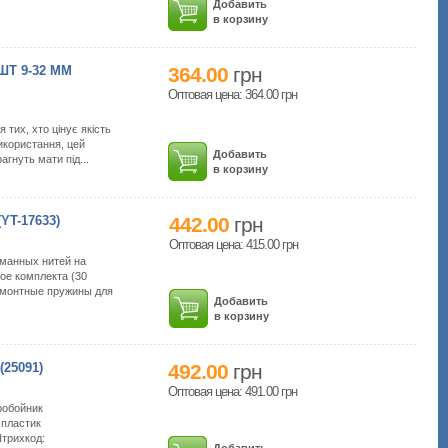
Добавить
в корзину
Т 9-32 ММ
364.00
грн
Оптовая цена: 364.00
грн
 тих, хто цінує якість
икористання, цей
Добавить
агнуть мати під...
в корзину
T-17633)
442.00
грн
Оптовая цена: 415.00
грн
манных нитей на
ое комплекта (30
емонтные пружины для
Добавить
в корзину
25091)
492.00
грн
Оптовая цена: 491.00
грн
робойник
 пластик
Штрихкод:
Добавить