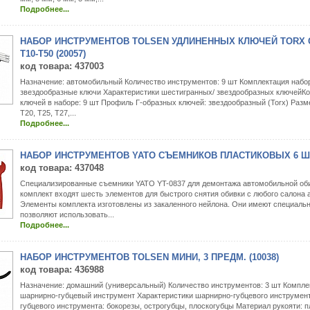
Подробнее...
НАБОР ИНСТРУМЕНТОВ TOLSEN УДЛИНЕННЫХ КЛЮЧЕЙ TORX 
Т10-Т50 (20057)
код товара
: 437003
Назначение: автомобильный Количество инструментов: 9 шт Комплектация набо
звездообразные ключи Характеристики шестигранных/ звездообразных ключейКо
ключей в наборе: 9 шт Профиль Г-образных ключей: звездообразный (Torx) Разм
T20, T25, T27,...
Подробнее...
НАБОР ИНСТРУМЕНТОВ YATO СЪЕМНИКОВ ПЛАСТИКОВЫХ 6 ШТ. 
код товара
: 437048
Специализированные съемники YATO YT-0837 для демонтажа автомобильной оби
комплект входят шесть элементов для быстрого снятия обивки с любого салона 
Элементы комплекта изготовлены из закаленного нейлона. Они имеют специаль
позволяют использовать...
Подробнее...
НАБОР ИНСТРУМЕНТОВ TOLSEN МИНИ, 3 ПРЕДМ. (10038)
код товара
: 436988
Назначение: домашний (универсальный) Количество инструментов: 3 шт Компле
шарнирно-губцевый инструмент Характеристики шарнирно-губцевого инструмен
губцевого инструмента: бокорезы, острогубцы, плоскогубцы Материал рукояти: п