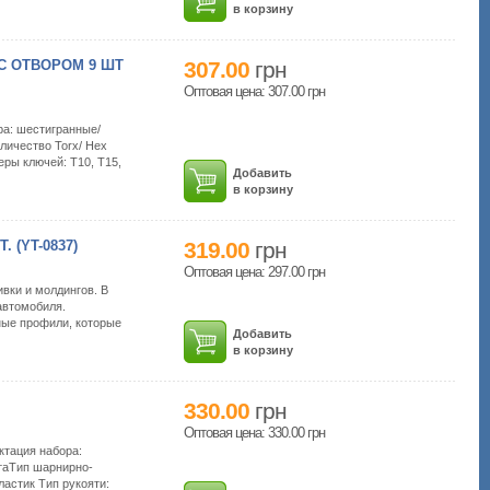
в корзину
С ОТВОРОМ 9 ШТ
307.00
грн
Оптовая цена: 307.00
грн
ра: шестигранные/
личество Torx/ Hex
еры ключей: T10, T15,
Добавить
в корзину
(YT-0837)
319.00
грн
Оптовая цена: 297.00
грн
вки и молдингов. В
автомобиля.
ные профили, которые
Добавить
в корзину
330.00
грн
Оптовая цена: 330.00
грн
ктация набора:
таТип шарнирно-
ластик Тип рукояти: