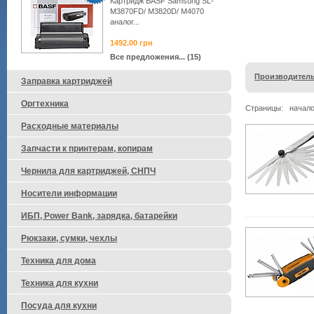
Картридж BASF Samsung SL-
M3870FD/ M3820D/ M4070
аналог...
1492.00
грн
Все предложения... (15)
Производитель
Заправка картриджей
Оргтехника
Страницы:
начал
Расходные материалы
Запчасти к принтерам, копирам
Чернила для картриджей, СНПЧ
Носители информации
ИБП, Power Bank, зарядка, батарейки
Рюкзаки, сумки, чехлы
Техника для дома
Техника для кухни
Посуда для кухни