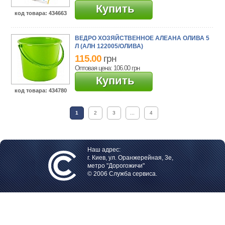
Купить
код товара
: 434663
ВЕДРО ХОЗЯЙСТВЕННОЕ АЛЕАНА ОЛИВА 5
Л (АЛН 122005/ОЛИВА)
115.00
грн
Оптовая цена: 106.00
грн
Купить
код товара
: 434780
1
2
3
...
4
Наш адрес:
г. Киев, ул. Оранжерейная, 3е,
метро "Дорогожичи"
© 2006 Служба сервиса.