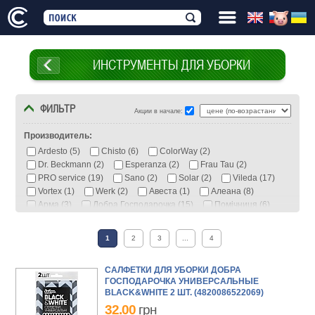
ИНСТРУМЕНТЫ ДЛЯ УБОРКИ
ФИЛЬТР
Акции в начале:
Производитель:
Ardesto (5)
Chisto (6)
ColorWay (2)
Dr. Beckmann (2)
Esperanza (2)
Frau Tau (2)
PRO service (19)
Sano (2)
Solar (2)
Vileda (17)
Vortex (1)
Werk (2)
Авеста (1)
Алеана (8)
Арма (3)
Добра Господарочка (15)
Помічниця (6)
Фрекен БОК (11)
1
2
3
...
4
Вид:
Ведро (17)
Комплект (8)
Насадка (18)
САЛФЕТКИ ДЛЯ УБОРКИ ДОБРА
ГОСПОДАРОЧКА УНИВЕРСАЛЬНЫЕ
Салфетки (70)
Швабра (13)
Щетка (6)
BLACK&WHITE 2 ШТ. (4820086522069)
32.00
грн