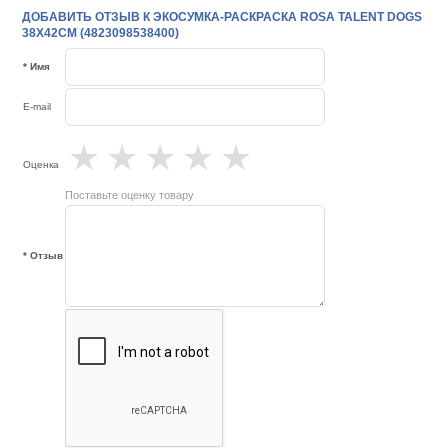
ДОБАВИТЬ ОТЗЫВ К ЭКОСУМКА-РАСКРАСКА ROSA TALENT DOGS
38Х42СМ (4823098538400)
* Имя
E-mail
★
★
★
★
★
Оценка
Поставьте оценку товару
* Отзыв