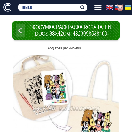
ЭКОСУМКА-РАСКРАСКА ROSA TALENT
DOGS 38Х42СМ (4823098538400)
код товара
:
445498