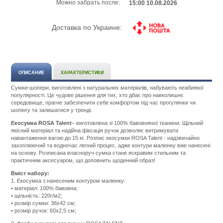
Можно забрать после:
15:00 10.08.2026
Доставка по Украине:
ОПИСАНИЕ
ХАРАКТЕРИСТИКИ
Сумки-шопери, виготовлені з натуральних матеріалів, набувають неабиякої
популярності. Це чудове рішення для тих, хто дбає про навколишнє
середовище, прагне забезпечити себе комфортом під час прогулянки чи
шопінгу та залишатися у тренді.
Екосумка ROSA Talent
– виготовлена зі 100% бавовняної тканини. Щільний
якісний матеріал та надійна фіксація ручок дозволяє витримувати
навантаження вагою до 15 кг. Розпис екосумки ROSA Talent - надзвичайно
захоплюючий та водночас легкий процес, адже контури малюнку вже нанесені
на основу. Розписана власноруч сумка стане яскравим стильним та
практичним аксесуаром, що доповнить щоденний образ!
Вміст набору:
1. Екосумка з нанесеним контуром малюнку:
• матеріал: 100% бавовна;
• щільність: 220г/м2;
• розмір сумки: 38х42 см;
• розмір ручок: 60х2,5 см;