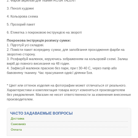
2. Фарби акрилові для тканин ROSA TALENT
3. Пензлі художні
4. Кольорова схема
5. Прозорий пакет
6. Етикетка з покроковою інструкцією на звороті
Покрокова інструкція розпису сумки:
1. Підготуй усі складові.
2. Помісти пакет всередину сумки, для запобігання проходження фарби на
зворотню сторону.
3. Розфарбуй малюнок, керуючись зображенням на кольоровій схемі. Залиш
виріб до повного висихання на 48 годин.
4. Зафіксуй малюнок праскою без пари, при t 30-40 С, через папір або
бавовняну тканину. Час прасування однієї ділянки 5хв.
Подробнее:
http://m.all-
service.com.uacatalog/6343-
* Цвет или оттенок изделия на фотографии может отличаться от реального.
tovary-
Характеристики и комплектация товара могут изменяться производителем
dlya-
без уведомления. Магазин не несет ответственности за изменения внесенные
doma/6441-
производителем.
kartiny-
nabory-
dlya-
ЧАСТО ЗАДАВАЕМЫЕ ВОПРОСЫ
tvorchestva/445498-
Доставка
rosa-
talent-
Самовивіз
dogs-
Оплата
38-
42-