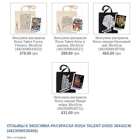
Экосумка-раскраска
Экосумка-раскраска
Экосумка-раскраска
Rosa Talent Funny
Rosa Talent Коты в
Rosa черная Неоновый
Flowers 38х42см
шапках 38х42см
лев 38х42см
(4823098543510)
(4823098543527)
(4823098539759)
379.00
грн
399.00
грн
465.00
грн
Экосумка-раскраска
Rosa черная Яркая
зебра 38х42см
(4823098539711)
431.00
грн
ОТЗЫВЫ К ЭКОСУМКА-РАСКРАСКА ROSA TALENT DOGS 38Х42СМ
(4823098538400)
Нет отзывов