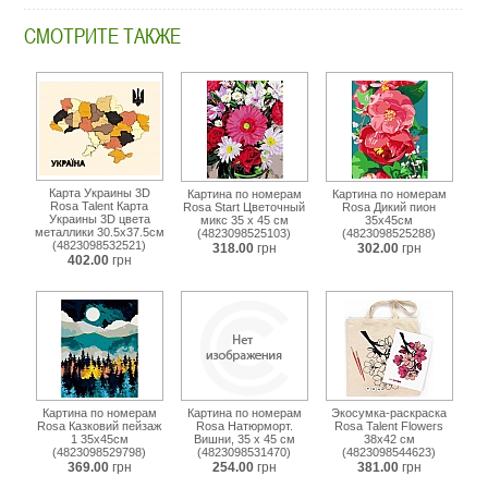
4823098538400.html
СМОТРИТЕ ТАКЖЕ
Карта Украины 3D
Картина по номерам
Картина по номерам
Rosa Talent Карта
Rosa Start Цветочный
Rosa Дикий пион
Украины 3D цвета
микс 35 х 45 см
35х45см
металлики 30.5х37.5см
(4823098525103)
(4823098525288)
(4823098532521)
318.00
грн
302.00
грн
402.00
грн
Картина по номерам
Картина по номерам
Экосумка-раскраска
Rosa Казковий пейзаж
Rosa Натюрморт.
Rosa Talent Flowers
1 35х45см
Вишни, 35 х 45 см
38х42 см
(4823098529798)
(4823098531470)
(4823098544623)
369.00
грн
254.00
грн
381.00
грн