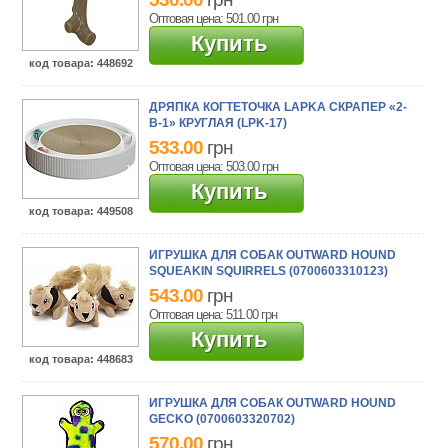
Оптовая цена: 501.00
грн
Купить
код товара
: 448692
ДРЯПКА КОГТЕТОЧКА LAPKA СКРАПЕР «2-
В-1» КРУГЛАЯ (LPK-17)
533.00
грн
Оптовая цена: 503.00
грн
Купить
код товара
: 449508
ИГРУШКА ДЛЯ СОБАК OUTWARD HOUND
SQUEAKIN SQUIRRELS (0700603310123)
543.00
грн
Оптовая цена: 511.00
грн
Купить
код товара
: 448683
ИГРУШКА ДЛЯ СОБАК OUTWARD HOUND
GEСKO (0700603320702)
570.00
грн