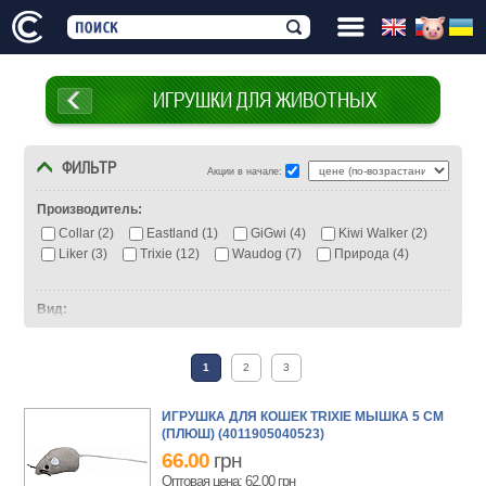
ИГРУШКИ ДЛЯ ЖИВОТНЫХ
ФИЛЬТР
Акции в начале:
Производитель:
Collar (2)
Eastland (1)
GiGwi (4)
Kiwi Walker (2)
Liker (3)
Trixie (12)
Waudog (7)
Природа (4)
Вид:
Для кошек (5)
Для собак (60)
1
2
3
ИГРУШКА ДЛЯ КОШЕК TRIXIE МЫШКА 5 СМ
(ПЛЮШ) (4011905040523)
66.00
грн
Оптовая цена: 62.00
грн