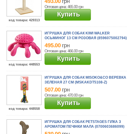
493.00
грн
Оптовая цена: 465.00
грн
Купить
код товара
: 429313
ИГРУШКА ДЛЯ СОБАК KIWI WALKER
ОСЬМИНОГ 13 СМ РОЗОВАЯ (8596075002794)
495.00
грн
Оптовая цена: 466.00
грн
Купить
код товара
: 448553
ИГРУШКА ДЛЯ СОБАК MISOKO&CO ВЕРЕВКА
ЗЕЛЕНАЯ 27 СМ (MSKAKDT5108-Z)
507.00
грн
Оптовая цена: 470.00
грн
Купить
код товара
: 448558
ИГРУШКА ДЛЯ СОБАК PETSTAGES ГІЛКА З
АРОМАТОМ ПЕЧІНКИ МАЛА (0700603686099)
530.00
грн