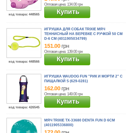
Оптовая цена: 134.00
грн
Купить
код товара
: 448565
ИГРУШКА ДЛЯ СОБАК TRIXIE МЯЧ
ТЕННИСНЫЙ НА ВЕРЕВКЕ С РУЧКОЙ 50 СМ
D-6 СМ (4011905034799)
151.00
грн
Оптовая цена: 139.00
грн
Купить
код товара
: 448566
ИГРУШКА WAUDOG FUN "РИК И МОРТИ 2" С
ПИЩАЛКОЙ S (629-0281)
162.00
грн
Оптовая цена: 149.00
грн
Купить
код товара
: 426545
МЯЧ TRIXIE TX-33680 DENTA FUN D 6СМ
(4011905336800)
172.00
грн