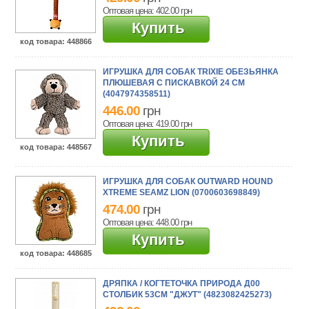
Оптовая цена: 402.00
грн
Купить
код товара
: 448866
ИГРУШКА ДЛЯ СОБАК TRIXIE ОБЕЗЬЯНКА
ПЛЮШЕВАЯ С ПИСКАВКОЙ 24 СМ
(4047974358511)
446.00
грн
Оптовая цена: 419.00
грн
Купить
код товара
: 448567
ИГРУШКА ДЛЯ СОБАК OUTWARD HOUND
XTREME SEAMZ LION (0700603698849)
474.00
грн
Оптовая цена: 448.00
грн
Купить
код товара
: 448685
ДРЯПКА / КОГТЕТОЧКА ПРИРОДА Д00
СТОЛБИК 53СМ "ДЖУТ" (4823082425273)