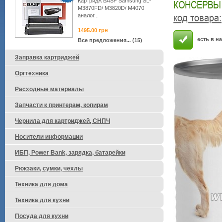
Картридж BASF Samsung SL-
КОНСЕРВЫ 
M3870FD/ M3820D/ M4070
код товара
:
аналог...
1495.00
грн
есть в н
Все предложения... (15)
Заправка картриджей
Оргтехника
Расходные материалы
Запчасти к принтерам, копирам
Чернила для картриджей, СНПЧ
Носители информации
ИБП, Power Bank, зарядка, батарейки
Рюкзаки, сумки, чехлы
Техника для дома
Техника для кухни
Посуда для кухни