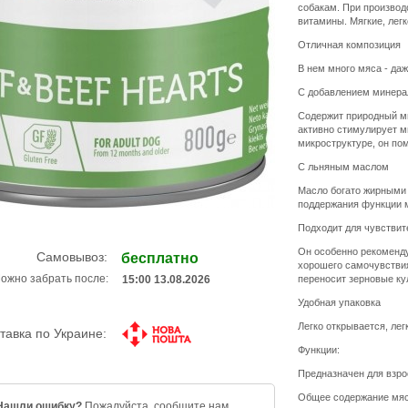
собакам. При производ
витамины. Мягкие, лег
Отличная композиция
В нем много мяса - даж
С добавлением минера
Содержит природный ми
активно стимулирует м
микроструктуре, он по
С льняным маслом
Масло богато жирными 
поддержания функции м
Подходит для чувстви
Он особенно рекоменд
Самовывоз:
бесплатно
хорошего самочувствия.
ожно забрать после:
переносит зерновые ку
15:00 13.08.2026
Удобная упаковка
Легко открывается, ле
тавка по Украине:
Функции:
Предназначен для взро
Общее содержание мяс
Нашли ошибку?
Пожалуйста,
сообщите нам
.