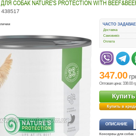
ДЛЯ СОБАК NATURE'S PROTECTION WITH BEEF&BEEF 
438517
ЧАСТО ЗАДАВА
аличии
Доставка
Самовивіз
Оплата
347.00
гр
Оптовая цена: 338.00
г
Купить
Купить в кред
ОПИСАНИЕ
Консервы для собак
-