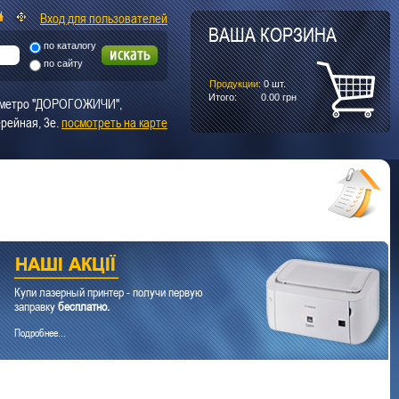
Вход для пользователей
ВАША КОРЗИНА
по каталогу
по сайту
Продукции:
0
шт.
Итого:
0.00
грн
т. метро "ДОРОГОЖИЧИ",
рейная, 3е.
посмотреть на карте
Купи лазерный принтер - получи первую
заправку
бесплатно.
Подробнее...