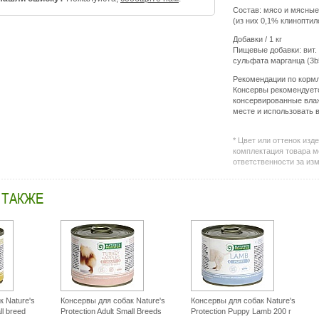
Состав: мясо и мясные
(из них 0,1% клиноптил
Добавки / 1 кг
Пищевые добавки: вит. 
сульфата марганца (3b5
Рекомендации по корм
Консервы рекомендуется
консервированные вла
месте и использовать в
* Цвет или оттенок изд
комплектация товара м
ответственности за из
 ТАКЖЕ
 Nature's
Консервы для собак Nature's
Консервы для собак Nature's
ll breed
Protection Adult Small Breeds
Protection Puppy Lamb 200 г