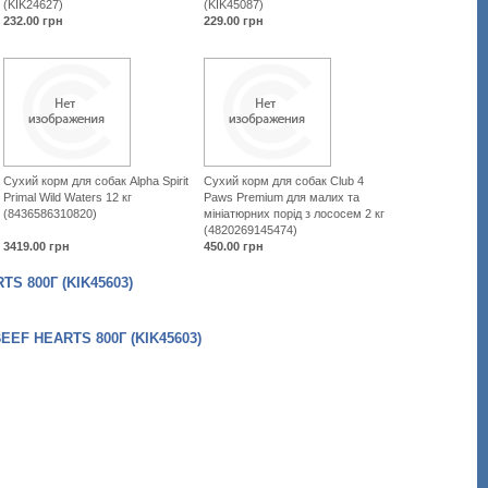
(KIK24627)
(KIK45087)
232.00
грн
229.00
грн
Сухий корм для собак Alpha Spirit
Сухий корм для собак Club 4
Primal Wild Waters 12 кг
Paws Premium для малих та
(8436586310820)
мініатюрних порід з лососем 2 кг
(4820269145474)
3419.00
грн
450.00
грн
 800Г (KIK45603)
F HEARTS 800Г (KIK45603)