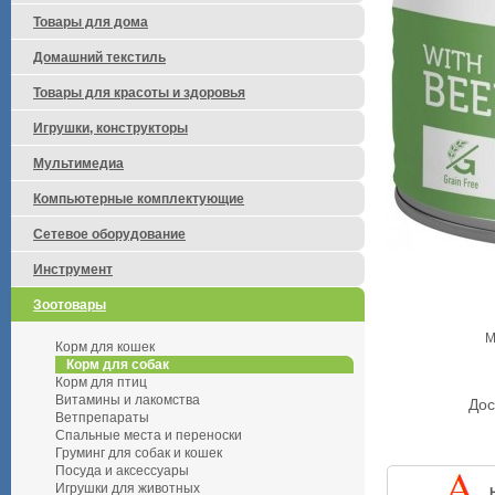
Товары для дома
Домашний текстиль
Товары для красоты и здоровья
Игрушки, конструкторы
Мультимедиа
Компьютерные комплектующие
Сетевое оборудование
Инструмент
Зоотовары
М
Корм для кошек
Корм для собак
Корм для птиц
Витамины и лакомства
Дос
Ветпрепараты
Спальные места и переноски
Груминг для собак и кошек
Посуда и аксессуары
Игрушки для животных