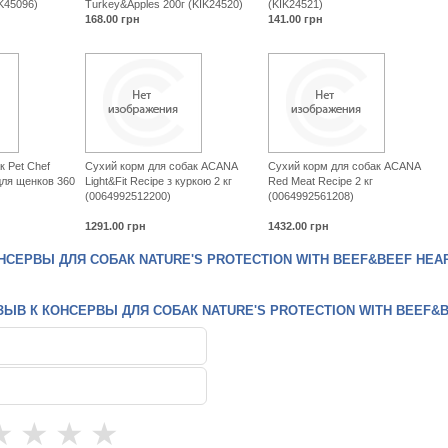
K45096)
Turkey&Apples 200г (KIK24520)
(KIK24521)
168.00
грн
141.00
грн
к Pet Chef
Сухий корм для собак ACANA
Сухий корм для собак ACANA
для щенков 360
Light&Fit Recipe з куркою 2 кг
Red Meat Recipe 2 кг
(0064992512200)
(0064992561208)
1291.00
грн
1432.00
грн
СЕРВЫ ДЛЯ СОБАК NATURE'S PROTECTION WITH BEEF&BEEF HEARTS
ЫВ К КОНСЕРВЫ ДЛЯ СОБАК NATURE'S PROTECTION WITH BEEF&BEE
★
★
★
★