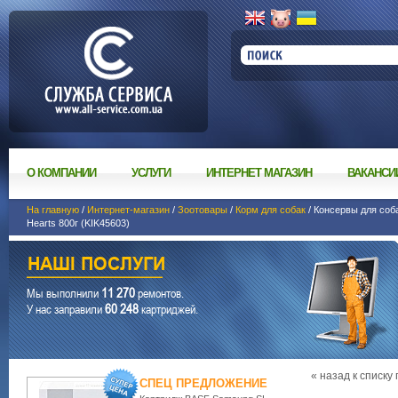
О КОМПАНИИ
УСЛУГИ
ИНТЕРНЕТ МАГАЗИН
ВАКАНСИ
На главную
/
Интернет-магазин
/
Зоотовары
/
Корм для собак
/ Консервы для собак
Hearts 800г (KIK45603)
11 270
Мы выполнили
ремонтов.
60 248
У нас заправили
картриджей.
« назад к списку
СПЕЦ ПРЕДЛОЖЕНИЕ