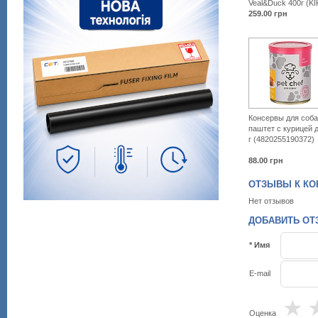
Veal&Duck 400г (KI
259.00
грн
Консервы для соба
паштет с курицей 
г (4820255190372)
88.00
грн
ОТЗЫВЫ К КОН
Нет отзывов
ДОБАВИТЬ ОТЗ
* Имя
E-mail
★
Оценка