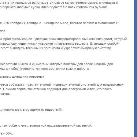
стве этих продуктов используется самое качественное сырье, минералы и
ко пережевываемые куски мяса подаются в восхитительном бульоне.
е 50% говядины. Говядина - нежирное мясо, богатое белком и витамином B.
лов
нерал MicroZeoGen - динамически микронизированный клиноптилолит, который
икрофлору кишечника и усвоение питательных веществ. Благодаря особой
могает выводить токсины из организма и укрепляет иммунную систему.
кислотами Омега-3 и Омега-6, которые полезны для собак и важны для
озга и обеспечения отличного состояния кожи и шерсти.
тельных домашних животных
уется собакам с чувствительной пищеварительной системой для поддержания
 Помимо зерна, так отлично подходит для аллергиков и тех, кто плохо
льтуры.
гко использовать во время путешествий.
слых собак с чувствительной пищеварительной системой.
а - 50%.