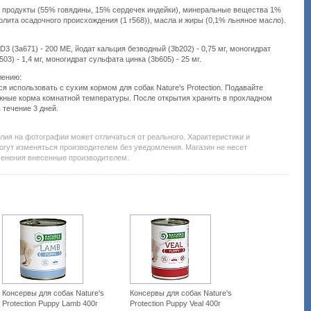
 продукты (55% говядины, 15% сердечек индейки), минеральные вещества 1%
олита осадочного происхождения (1 г568)), масла и жиры (0,1% льняное масло).
D3 (3a671) - 200 МЕ, йодат кальция безводный (3b202) - 0,75 мг, моногидрат
03) - 1,4 мг, моногидрат сульфата цинка (3b605) - 25 мг.
лению:
 использовать с сухим кормом для собак Nature's Protection. Подавайте
жные корма комнатной температуры. После открытия хранить в прохладном
 течение 3 дней.
Подробнее:
http://all-
service.com.uacatalog/6381-
елия на фотографии может отличаться от реального. Характеристики и
zootovary/6452-
огут изменяться производителем без уведомления. Магазин не несет
korm-
менения внесенные производителем.
dlya-
sobak/438517-
nature-
s-
protection-
with-
beef-
beef-
hearts-
800-
kik45603.html
Консервы для собак Nature's
Консервы для собак Nature's
Protection Puppy Lamb 400г
Protection Puppy Veal 400г