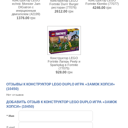
Конструктор LEGO
Конструктор LEGO
Конструктор LEGO
echnic Monster Jam
Fortnite Klombo (77077)
Fortnite Durrr Burger
DIGatron с
ресторан (77076)
4246.00
грн
инерционным
2612.00
грн
двигателем (42199)
1376.00
грн
Конструктор LEGO
Fortnite Лагерь Peely и
Sparkplug в Fortnite
(77075)
928.00
грн
ОТЗЫВЫ К КОНСТРУКТОР LEGO DUPLO ИГРА «ЗАМОК ХОПСИ»
(10450)
Нет отзывов
ДОБАВИТЬ ОТЗЫВ К КОНСТРУКТОР LEGO DUPLO ИГРА «ЗАМОК
ХОПСИ» (10450)
* Имя
E-mail