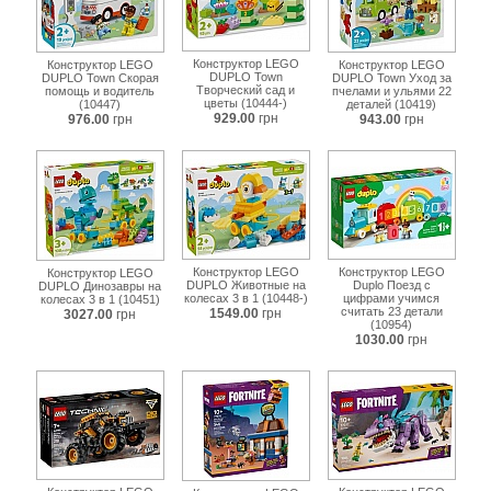
Конструктор LEGO
Конструктор LEGO
Конструктор LEGO
DUPLO Town
DUPLO Town Скорая
DUPLO Town Уход за
Творческий сад и
помощь и водитель
пчелами и ульями 22
цветы (10444-)
(10447)
деталей (10419)
929.00
грн
976.00
грн
943.00
грн
Конструктор LEGO
Конструктор LEGO
Конструктор LEGO
DUPLO Животные на
Duplo Поезд с
DUPLO Динозавры на
колесах 3 в 1 (10448-)
цифрами учимся
колесах 3 в 1 (10451)
считать 23 детали
1549.00
грн
3027.00
грн
(10954)
1030.00
грн