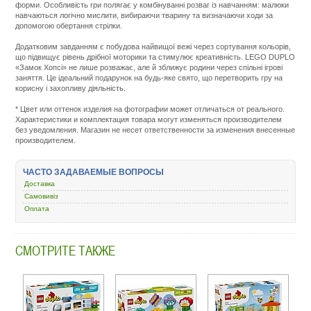
форми. Особливість гри полягає у комбінуванні розваг із навчанням: малюки
навчаються логічно мислити, вибираючи тварину та визначаючи ходи за
допомогою обертання стрілки.
Додатковим завданням є побудова найвищої вежі через сортування кольорів,
що підвищує рівень дрібної моторики та стимулює креативність. LEGO DUPLO
«Замок Хопсі» не лише розважає, але й зближує родини через спільні ігрові
заняття. Це ідеальний подарунок на будь-яке свято, що перетворить гру на
корисну і захопливу діяльність.
Подробнее:
http://m.all-
* Цвет или оттенок изделия на фотографии может отличаться от реального.
service.com.uacatalog/6507-
Характеристики и комплектация товара могут изменяться производителем
igrushki-
без уведомления. Магазин не несет ответственности за изменения внесенные
konstruktory/6508-
производителем.
konstruktor-
lego/444201-
lego-
ЧАСТО ЗАДАВАЕМЫЕ ВОПРОСЫ
duplo-
10450.html
Доставка
Самовивіз
Оплата
СМОТРИТЕ ТАКЖЕ