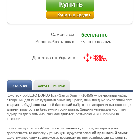
Купить
Купить в кредит
Самовывоз:
бесплатно
Можно забрать после:
15:00 13.08.2026
Доставка по Украине:
ОПИСАНИЕ
ХАРАКТЕРИСТИКИ
Конструктор LEGO DUPLO Гра «Замок Хопсі» (10450) — це чарівний набір,
створений для юних будівників віком від 3 років, який поєднує захопливий світ
тварин
та
будівництва
. Цей
блоковий
набір стане джерелом натхнення для
дитячої творчості та безмежних годин розваг. Завдяки універсальності, він
підійде як для хлопчиків, так і для дівчаток, розвиваючи їхні навички та
інтереси.
Набір складається з 47 якісних
пластикових
деталей, які гарантують
довговічність та безпеку. Діти можуть будувати власний
іграшковий замок
,
що стимулює уяву та допомагає розвивати вміння розпізнавати кольори та