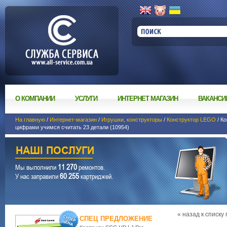
О КОМПАНИИ
УСЛУГИ
ИНТЕРНЕТ МАГАЗИН
ВАКАНСИ
На главную
/
Интернет-магазин
/
Игрушки, конструкторы
/
Конструктор LEGO
/ К
цифрами учимся считать 23 детали (10954)
11 270
Мы выполнили
ремонтов.
60 255
У нас заправили
картриджей.
« назад к списку
СПЕЦ ПРЕДЛОЖЕНИЕ