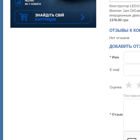
Конструктор LEGO 
Monster Jam DIGat
инерционным двиг
1376.00
грн
ОТЗЫВЫ К КОН
Нет отзывов
ДОБАВИТЬ ОТЗ
* Имя
E-mail
★
Оценка
Поставьте
* Отзыв