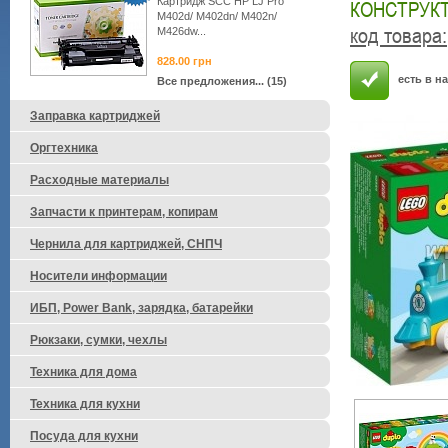
Картридж SCC HP LJ Pro
КОНСТРУКТ
M402d/ M402dn/ M402n/
код товара
:
M426dw...
828.00
грн
есть в н
Все предложения... (15)
Заправка картриджей
Оргтехника
Расходные материалы
Запчасти к принтерам, копирам
Чернила для картриджей, СНПЧ
Носители информации
ИБП, Power Bank, зарядка, батарейки
Рюкзаки, сумки, чехлы
Техника для дома
Техника для кухни
Посуда для кухни