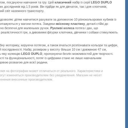
том, поєднуючи навчання та гру. Цей
класичний
набір із серії
LEGO DUPLO
дослідників від 1.5 років. Він підійде як для дівчаток, так і для хлопчиків,
ий світ наземного транспорту.
й дозволяє дітям навчитися рахувати за допомогою 10 різнокольорових кубиків із
антажуються у вагони потяга. Завдяки
якісному пластику
, деталі стійкі до
но безпечні для маленьких ручок.
Рухливі колеса
потяга і дах, що
 реалістичності гри, а дивовижні фігурки хлопчика, дівчинки і собаки стимулюють
ну моторику, керуючи потягом, а також вчаться розпізнавати кольори та цифри,
й послідовності. Набір, розміром у висоту більше 10 см і довжиною 47 см,
ь-яку колекцію
LEGO DUPLO
, пропонуючи безліч можливостей для творчості.
сті та функціональності, потяг із цифрами стане не лише навчальним
довою розвагою для всієї родини.
Подробнее:
http://all-
елия на фотографии может отличаться от реального. Характеристики и
service.com.uacatalog/6507-
огут изменяться производителем без уведомления. Магазин не несет
igrushki-
менения внесенные производителем.
konstruktory/6508-
konstruktor-
lego/444202-
lego-
duplo-
23-
10954.html