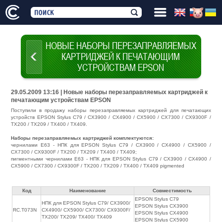
НОВЫЕ НАБОРЫ ПЕРЕЗАПРАВЛЯЕМЫХ
КАРТРИДЖЕЙ К ПЕЧАТАЮЩИМ
УСТРОЙСТВАМ EPSON
29.05.2009 13:16 | Новые наборы перезаправляемых картриджей к
печатающим устройствам EPSON
Поступили в продажу наборы перезаправляемых картриджей для печатающих
устройств EPSON Stylus C79 / CX3900 / CX4900 / CX5900 / CX7300 / CX9300F /
TX200 / TX209 / TX400 / TX409.
Наборы перезаправляемых картриджей комплектуются:
чернилами Е63 - НПК для EPSON Stylus C79 / CX3900 / CX4900 / CX5900 /
CX7300 / CX9300F / TX200 / TX209 / TX400 / TX409;
пигментными чернилами Е63 - НПК для EPSON Stylus C79 / CX3900 / CX4900 /
CX5900 / CX7300 / CX9300F / TX200 / TX209 / TX400 / TX409 pigmented
Код
Наименование
Совместимость
EPSON Stylus C79
НПК для EPSON Stylus C79/ CX3900/
EPSON Stylus CX3900
RC.T073N
CX4900/ CX5900/ CX7300/ CX9300F/
EPSON Stylus CX4900
TX200/ TX209/ TX400/ TX409
EPSON Stylus CX5900