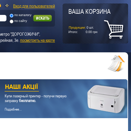
Вход для пользователей
ВАША КОРЗИНА
по каталогу
по сайту
Продукции:
0
шт.
Итого:
0.00
грн
т. метро "ДОРОГОЖИЧИ",
рейная, 3е.
посмотреть на карте
Купи лазерный принтер - получи первую
заправку
бесплатно.
Подробнее...