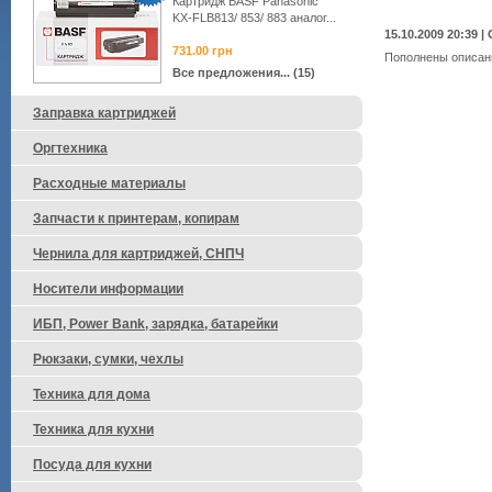
Картридж BASF Panasonic
KX-FLB813/ 853/ 883 аналог...
15.10.2009 20:39 
731.00
грн
Пополнены описани
Все предложения... (15)
Заправка картриджей
Оргтехника
Расходные материалы
Запчасти к принтерам, копирам
Чернила для картриджей, СНПЧ
Носители информации
ИБП, Power Bank, зарядка, батарейки
Рюкзаки, сумки, чехлы
Техника для дома
Техника для кухни
Посуда для кухни