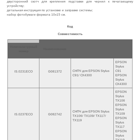
двусторонний скотч для крепления подставки для чернил к печатающему
устройству;
детальная инструкция по установке и заправке системы;
набор фотобумаги формата 10х15 см.
Код
Совместимость
Номенклатурный
Наименование
номер
EPSON
Stylus
СНПЧ для EPSON Stylus
С91
IS.0231ECO
G081372
C91/ СХ4300
EPSON
Stylus
СХ4300
EPSON
Stylus
TX106
EPSON
Stylus
СНПЧ для EPSON Stylus
TX109
IS.0237ECO
G082742
TX106/ TX109/ TX117/
EPSON
TX119
Stylus
TX117
EPSON
Stylus
TX119