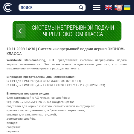
СИСТЕМЫ НЕПРЕРЫВНОЙ ПОДАЧИ
ЧЕРНИЛ ЭКОНОМ-КЛАССА
10.11.2009 14:30 | Системы непрерывной подачи чернил ЭКОНОМ-
КЛАССА
Worldwide Manufacturing, E.D.
представляет системы непрерывной подачи
чернил эконом-класса. Это эксклюзивное предложение для тех, кто хочет
максимально минимизировать расходы на печать.
В продаже представлены два наименования:
СНПЧ для EPSON Stylus C91/СХ4300 (IS.0231ECO)
СНПЧ для EPSON Stylus TX106/ TX109/ TX117/ TX119 (IS.0237ECO)
В комплект поставки входят:
блок картриджей с АО чипами со шлейфом;
чернила E73/B/C/M/Y по 90 мл каждого цвета;
подставка для чернил с краткой схематической инструкцией;
крышки с переходниками для бутылочек с чернилами;
шприцы для заправки картриджей;
держатели шлейфа;
биндер;
салфетка;
перчатка;