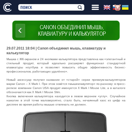
CANON ОБЪЕДИНИЛ МЫШЬ,
КЛАВИАТУРУ И КАЛЬКУЛЯТОР
29.07.2011 18:04 | Canon объединил мышь, клавиатуру и
калькулятор
Мышка с ЖК-экраном и 24 кнопками калькулятора представлена как «элегантный и
стильный продукт, который идеально расширяет функционал стандартной
клавиатуры ноутбука и позволяет повысить общую эффективность бизнес-
профессионалов, работающих удалённо».
Новый аксессуар получил название от «старой» серии премиум-калькуляторов
марки Canon – X Mark I. При этом зовётся «мышеклавулятор» по-разному: в пресс-
релизе компании Canon USA продукт именуется X Mark I Mouse Lite, а в каталоге
обозначается как X Mark I Mouse Slim.
Кнопка включения калькулятора находится в левом верхнем «углу». Случайное
нажатие в этой точке маловероятно, стало быть, нечаянный хаос из цифр на
дисплее во время работы мышью отвлекать не должен.