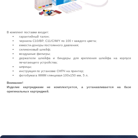
В комплект поставки входит:
гарантийный талон;
чернила С10/BP, C11/C/M/Y по 100 г каждого цвета;
емкости-доноры постоянного давления;
силиконовый шлейф;
воздушные фильтры;
держатели шлейфа и биндеры для крепления шлейфа на корпусе
печатающего устройства;
шприцы;
инструкция по установке СНПЧ на принтер;
фотобумага WWM глянцевая 100х150 мм, 5 л.
Внимание!
Изделие картриджами не комплектуется, а устанавливается на базе
оригинальных картриджей.