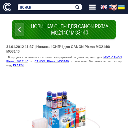
НОВИНКА! СНПЧ ДЛЯ CANON PIXMA
MG2140/ MG3140
31.01.2012 11:37 | Новинка! СНПЧ для CANON Pixma MG2140/
MG3140
В продаже появились cистемы непрерывной подачи чернил для
МФУ CANON
Pixma MG2140
и
CANON Pixma MG3140
- заказать Вы можете по этому
коду
IS.0124