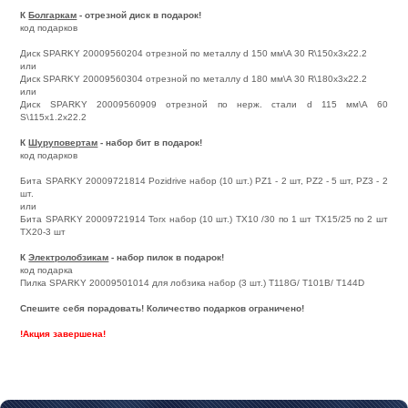
К
Болгаркам
- отрезной диск в подарок!
код подарков
Диск SPARKY 20009560204 отрезной по металлу d 150 мм\A 30 R\150x3x22.2
или
Диск SPARKY 20009560304 отрезной по металлу d 180 мм\A 30 R\180x3x22.2
или
Диск SPARKY 20009560909 отрезной по нерж. стали d 115 мм\A 60
S\115x1.2x22.2
К
Шуруповертам
- набор бит в подарок!
код подарков
Бита SPARKY 20009721814 Pozidrive набор (10 шт.) PZ1 - 2 шт, PZ2 - 5 шт, PZ3 - 2
шт.
или
Бита SPARKY 20009721914 Torx набор (10 шт.) TX10 /30 по 1 шт TX15/25 по 2 шт
TX20-3 шт
К
Электролобзикам
- набор пилок в подарок!
код подарка
Пилка SPARKY 20009501014 для лобзика набор (3 шт.) Т118G/ T101B/ T144D
Спешите себя порадовать! Количество подарков ограничено!
!Акция завершена!