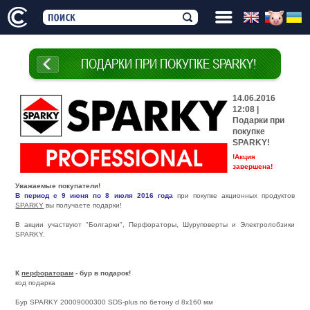
ПОДАРКИ ПРИ ПОКУПКЕ SPARKY!
14.06.2016
12:08 |
Подарки при
покупке
SPARKY!
!Акция
завершена!
Уважаемые покупатели!
В период с 9 июня по 8 июля 2016 года
при покупке акционных продуктов
SPARKY
вы получаете подарки!
В акции участвуют "Болгарки", Перфораторы, Шуруповерты и Электролобзики
SPARKY.
К
перфораторам
- бур в подарок!
код подарка
Бур SPARKY 20009000300 SDS-plus по бетону d 8x160 мм