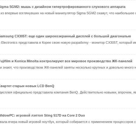
Sigma SGM2: мышь с дизайном гипертрофированного слухового аппарата
 из впервые взглянувших на новый манипулятор Sigma SGM2 скажут, что наибольшее
Samsung CX305T: еще один широкоэкранный дисплей с большой диагональю
Electronics представила в Корее свою новую разработку - монитор CX305T, который им
Fujifilm и Konica Minolta контролируют все мировое производство ЖК-панелей
 знают, что производством ЖК-панелей заняты несколько крупных и довольно много не 
Квартет старых-новых LCD BenQ
дисплея официально представила компания BenQ. Действительно новыми, впрочем, я
WidowPC: игровой лэптоп Sting 517D на Core 2 Duo
ала вчера новый игровой ноутбук, который собирается с применением процессоров се