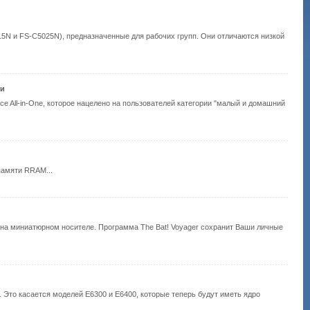
5N и FS-C5025N), предназначенные для рабочих групп. Они отличаются низкой
ти
ice All-in-One, которое нацелено на пользователей категории "малый и домашний
амяти RRAM...
я на миниатюрном носителе. Программа The Bat! Voyager сохранит Ваши личные
. Это касается моделей E6300 и E6400, которые теперь будут иметь ядро