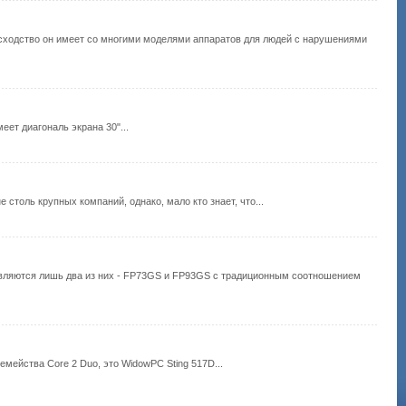
 сходство он имеет со многими моделями аппаратов для людей с нарушениями
еет диагональ экрана 30"...
столь крупных компаний, однако, мало кто знает, что...
вляются лишь два из них - FP73GS и FP93GS с традиционным соотношением
мейства Core 2 Duo, это WidowPC Sting 517D...