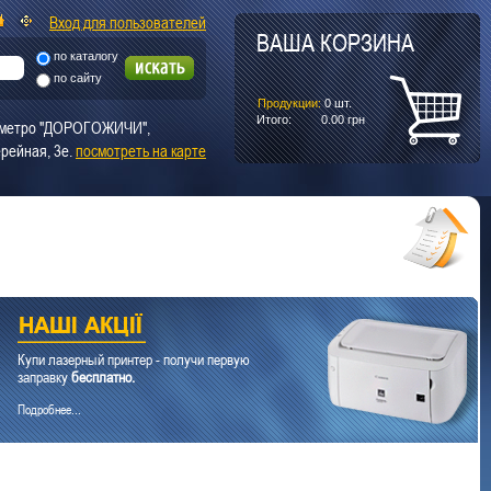
Вход для пользователей
ВАША КОРЗИНА
по каталогу
по сайту
Продукции:
0
шт.
Итого:
0.00
грн
т. метро "ДОРОГОЖИЧИ",
рейная, 3е.
посмотреть на карте
Купи лазерный принтер - получи первую
заправку
бесплатно.
Подробнее...