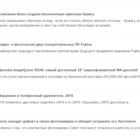
Компания Xerox создала бесконечную офисную бумагу
ли совершенно обычную на вид - если не считать лёгкого жёлтого оттенка, - бумагу, 
ьких часов изображение и текст на этой бумаге бесследно исчезают...
Видео- и фотосессия двух концептуальных ПК Fujitsu
айнерских подхода к портативным компьютерам будущего продемонстрировала Fujitsu
Hyundai ImageQuest X91W: самый доступный 19" широкформатный ЖК-дисплей
е поступил презентованный в сентябре на берлинской выставке IFA 2006 ЖК-дисплей H
Наушники и телефонный удлинитель JAYS
YS появилось два новых изделия j-JAYS и m-JAYS. Наушники j-JAYS доступны в...
Sony находит дефект в своих фотокамерах и обещает устранять его бесплатно
явила о том, что компактные фотокамеры Cyber-shot могут отказаться работать в усл