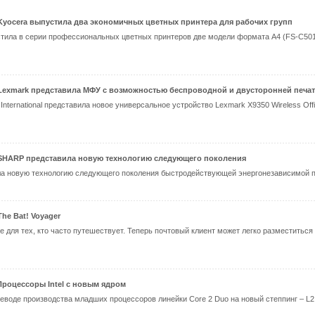
Kyocera выпустила два экономичных цветных принтера для рабочих групп
стила в серии профессиональных цветных принтеров две модели формата A4 (FS-C501
Lexmark представила МФУ с возможностью беспроводной и двусторонней печа
nternational представила новое универсальное устройство Lexmark X9350 Wireless Off
SHARP представила новую технологию следующего поколения
а новую технологию следующего поколения быстродействующей энергонезависимой п
The Bat! Voyager
 для тех, кто часто путешествует. Теперь почтовый клиент может легко разместитьс
Процессоры Intel с новым ядром
ереводе производства младших процессоров линейки Core 2 Duo на новый степпинг – L2