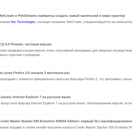
VeeCreate и PrintDreams намерены создать самый маленький в мире принтер
мпании
Vee Technologies
, носящее название VeeCreate, специализируется на компьюте
ICQ 6.0 Preview: тестовая версия
 новая предварительная версия очень популярной программы для общения посредством
имать короткие сообщения...
За сутки Firefox 2.0 скачали 2 миллиона раз
прошедшие с моменты официального выпуска браузера Firefox 2, эту программу скачал
Скачать Internet Explorer 7 на русском языке
 выпустила браузер Internet Explorer 7 на русском языке. Локализованная версия, есте
Cooler Master Stacker 830 Evolution NVIDIA Edition: первый SLI-сертифицирован
чала продажу в своём онлайн-магазине корпуса Cooler Master Stacker 830 Evolution NVI