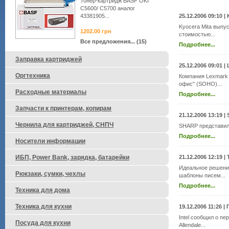
Тонер-картридж BASF OKI
C5600/ C5700 аналог
43381905...
25.12.2006 09:10
|
Kyocera Mita выпу
1202.00
грн
стоимостью...
Все предложения... (15)
Подробнее...
Заправка картриджей
25.12.2006 09:01
|
Оргтехника
Компания Lexmark I
офис" (SOHO)...
Расходные материалы
Подробнее...
Запчасти к принтерам, копирам
21.12.2006 13:19
|
Чернила для картриджей, СНПЧ
SHARP представил
Подробнее...
Носители информации
ИБП, Power Bank, зарядка, батарейки
21.12.2006 12:19
|
Идеальное решение
Рюкзаки, сумки, чехлы
шаблоны писем...
Подробнее...
Техника для дома
Техника для кухни
19.12.2006 11:26
|
Intel сообщил о п
Посуда для кухни
Allendale...