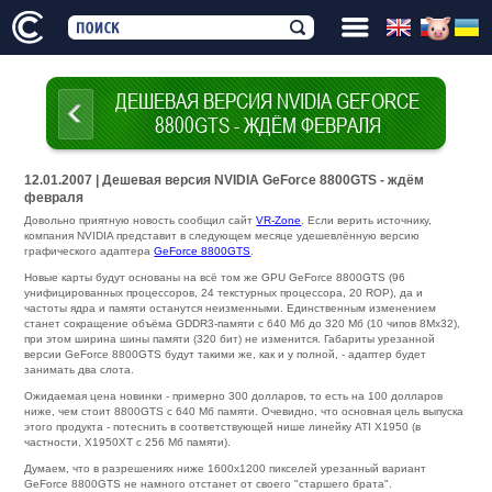
ДЕШЕВАЯ ВЕРСИЯ NVIDIA GEFORCE
8800GTS - ЖДЁМ ФЕВРАЛЯ
12.01.2007 | Дешевая версия NVIDIA GeForce 8800GTS - ждём
февраля
Довольно приятную новость сообщил сайт
VR-Zone
. Если верить источнику,
компания NVIDIA представит в следующем месяце удешевлённую версию
графического адаптера
GeForce 8800GTS
.
Новые карты будут основаны на всё том же GPU GeForce 8800GTS (96
унифицированных процессоров, 24 текстурных процессора, 20 ROP), да и
частоты ядра и памяти останутся неизменными. Единственным изменением
станет сокращение объёма GDDR3-памяти с 640 Мб до 320 Мб (10 чипов 8Мx32),
при этом ширина шины памяти (320 бит) не изменится. Габариты урезанной
версии GeForce 8800GTS будут такими же, как и у полной, - адаптер будет
занимать два слота.
Ожидаемая цена новинки - примерно 300 долларов, то есть на 100 долларов
ниже, чем стоит 8800GTS с 640 Мб памяти. Очевидно, что основная цель выпуска
этого продукта - потеснить в соответствующей нише линейку ATI X1950 (в
частности, X1950XT с 256 Мб памяти).
Думаем, что в разрешениях ниже 1600x1200 пикселей урезанный вариант
GeForce 8800GTS не намного отстанет от своего "старшего брата".