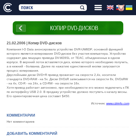
КОПИР DVD-ДИСКОВ
21.02.2006 | Копир DVD-дисков
Компания I-O Data анонсировала устройство DVR-UW8DP, основной функцией
которого является копирование DVD-дисков без участия компьютера. Устройство
содержит два пишущих привода DV-W28SL от TEAC, объединенных в одном
корпусе. В верхний лоток вставляется диск, копию которого необходимо получить,
а в нижний - болванка. Далее по нажатию единственной кнопки запускается
процесс копирования.
Двуслойными диски DVD+R привод прожигает на скорости 2,4х, носители
стандарта DVD-RAM - на 5х. Диски DVD±R записываются на скорости 8х, DVD±RW
- на 4х, CD-R - на 24х, а CD-RW - на скорости 16х.
Хотя привод работает автономно, при необходимости его можно подключить к ПК
по интерфейсу USB 2.0. В продажу устройство должно поступить к началу весны.
Его ориентировочная цена составит $450.
Источник:
www.cdrinfo.com
КОММЕНТАРИИ
Нет комментариев
ДОБАВИТЬ КОММЕНТАРИЙ