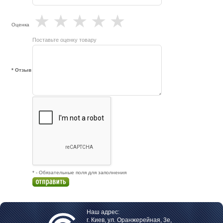
★
★
★
★
★
Оценка
Поставьте оценку товару
* Отзыв
* - Обязательные поля для заполнения
Наш адрес:
г. Киев, ул. Оранжерейная, 3е,