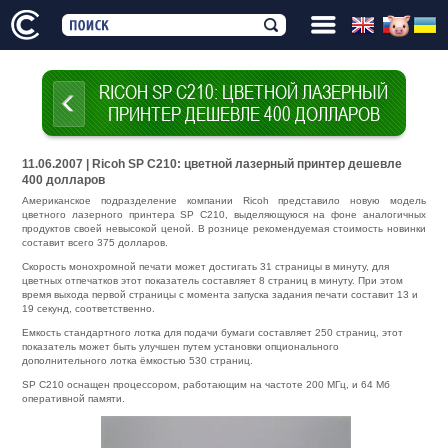
RICOH SP C210: ЦВЕТНОЙ ЛАЗЕРНЫЙ
ПРИНТЕР ДЕШЕВЛЕ 400 ДОЛЛАРОВ
11.06.2007 | Ricoh SP C210: цветной лазерный принтер дешевле
400 долларов
Американское подразделение компании Ricoh представило новую модель
цветного лазерного принтера SP C210, выделяющуюся на фоне аналогичных
продуктов своей невысокой ценой. В рознице рекомендуемая стоимость новинки
составит всего 375 долларов.
Скорость монохромной печати может достигать 31 страницы в минуту, для
цветных отпечатков этот показатель составляет 8 страниц в минуту. При этом
время выхода первой страницы с момента запуска задания печати составит 13 и
19 секунд, соответственно.
Емкость стандартного лотка для подачи бумаги составляет 250 страниц, этот
показатель может быть улучшен путем установки опционального
дополнительного лотка ёмкостью 530 страниц.
SP C210 оснащен процессором, работающим на частоте 200 МГц, и 64 Мб
оперативной памяти.