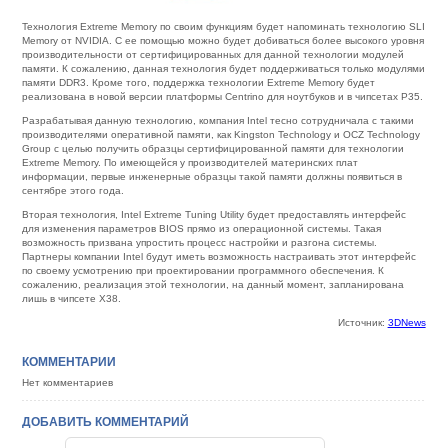
Технология Extreme Memory по своим функциям будет напоминать технологию SLI
Memory от NVIDIA. С ее помощью можно будет добиваться более высокого уровня
производительности от сертифицированных для данной технологии модулей
памяти. К сожалению, данная технология будет поддерживаться только модулями
памяти DDR3. Кроме того, поддержка технологии Extreme Memory будет
реализована в новой версии платформы Centrino для ноутбуков и в чипсетах P35.
Разрабатывая данную технологию, компания Intel тесно сотрудничала с такими
производителями оперативной памяти, как Kingston Technology и OCZ Technology
Group с целью получить образцы сертифицированной памяти для технологии
Extreme Memory. По имеющейся у производителей материнских плат
информации, первые инженерные образцы такой памяти должны появиться в
сентябре этого года.
Вторая технология, Intel Extreme Tuning Utility будет предоставлять интерфейс
для изменения параметров BIOS прямо из операционной системы. Такая
возможность призвана упростить процесс настройки и разгона системы.
Партнеры компании Intel будут иметь возможность настраивать этот интерфейс
по своему усмотрению при проектировании программного обеспечения. К
сожалению, реализация этой технологии, на данный момент, запланирована
лишь в чипсете X38.
Источник:
3DNews
КОММЕНТАРИИ
Нет комментариев
ДОБАВИТЬ КОММЕНТАРИЙ