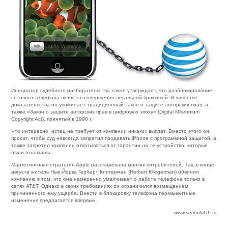
Инициатор судебного разбирательства также утверждает, что разблокирование
сотового телефона является совершенно легальной практикой. В качестве
доказательства он упоминает традиционный закон о защите авторских прав, а
также «Закон о защите авторских прав в цифровую эпоху» (Digital Millennium
Copyright Act), принятый в 1998 г.
Что интересно, истец не требует от компании никаких выплат. Вместо этого он
просит, чтобы суд навсегда запретил продавать iPhone с программной защитой, а
также запретил компании отказываться от гарантии на те устройства, которые
были взломаны.
Маркетинговая стратегия Apple разочаровала многих потребителей. Так, в конце
августа житель Нью-Йорка Герберт Клигерман (Herbert Kliegerman) обвинил
компанию в том, что она намеренно умалчивает о работе телефона только в
сетях AT&T. Однако в своих требованиях он ограничился возмещением
причиненного ему ущерба. Внести в блокировку телефона перманентные
изменения предлагается впервые.
www.securitylab.ru