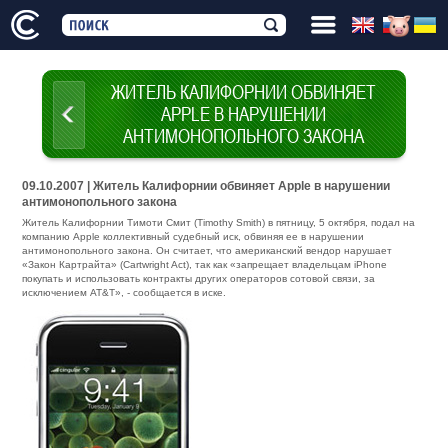
ЖИТЕЛЬ КАЛИФОРНИИ ОБВИНЯЕТ
APPLE В НАРУШЕНИИ
АНТИМОНОПОЛЬНОГО ЗАКОНА
09.10.2007 | Житель Калифорнии обвиняет Apple в нарушении
антимонопольного закона
Житель Калифорнии Тимоти Смит (Timothy Smith) в пятницу, 5 октября, подал на
компанию Apple коллективный судебный иск, обвиняя ее в нарушении
антимонопольного закона. Он считает, что американский вендор нарушает
«Закон Картрайта» (Cartwright Act), так как «запрещает владельцам iPhone
покупать и использовать контракты других операторов сотовой связи, за
исключением AT&T», - сообщается в иске.