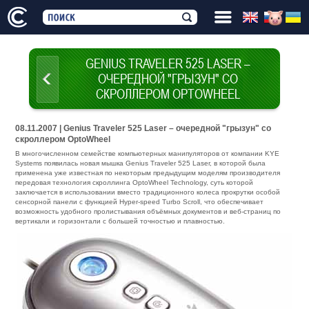
GENIUS TRAVELER 525 LASER –
ОЧЕРЕДНОЙ "ГРЫЗУН" СО
СКРОЛЛЕРОМ OPTOWHEEL
08.11.2007 | Genius Traveler 525 Laser – очередной "грызун" со
скроллером OptoWheel
В многочисленном семействе компьютерных манипуляторов от компании KYE
Systems появилась новая мышка Genius Traveler 525 Laser, в которой была
применена уже известная по некоторым предыдущим моделям производителя
передовая технология скроллинга OptoWheel Technology, суть которой
заключается в использовании вместо традиционного колеса прокрутки особой
сенсорной панели с функцией Hyper-speed Turbo Scroll, что обеспечивает
возможность удобного пролистывания объёмных документов и веб-страниц по
вертикали и горизонтали с большей точностью и плавностью.