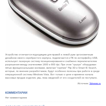
Устройство отличается подходящим для правой и левой руки эргономичным
дизайном своего серебристого корпуса, подключается к ПК по интерфейсу USB,
использует лазерную систему позиционирования и снабжено переключателем
разрешения между значениями 1600 и 800 dpi. При этом "грызун" оборудован
пятью функциональными кнопками, включая "горячие" Flip 3D и Smart IE Search,
которые, по мнению разработчиков, будут особенно полезны при работе в среде
операционной системы Windows Vista. Вот только о цене и времени начала
массовых продаж изделия, увы, пока сведений от его создателей не поступало.
Источник:
3dnews.ru
КОММЕНТАРИИ
Нет комментариев