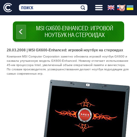
MSI GX600-ENHANCED: ИГРОВОЙ
НОУТБУК НА СТЕРОИДАХ
28.03.2008 | MSI GX600-Enhanced: игровой ноутбук на стероидах
Компания MSI Computer Corporation заметно обновила игровой ноутбук GX600 и
назвала улучшенную модель GX600-Enhanced. Новинку отличает использование
45-нм процессора Intel, увеличенный объем оперативной памяти и винчестера.
По словам производителя, усовершенствования делают ноутбук подходящим для
самых современных игр.