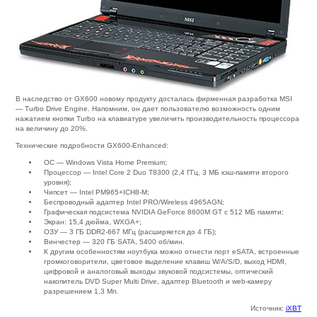
В наследство от GX600 новому продукту досталась фирменная разработка MSI
— Turbo Drive Engine. Напомним, он дает пользователю возможность одним
нажатием кнопки Turbo на клавиатуре увеличить производительность процессора
на величину до 20%.
Технические подробности GX600-Enhanced:
ОС — Windows Vista Home Premium;
Процессор — Intel Core 2 Duo T8300 (2,4 ГГц, 3 МБ кэш-памяти второго
уровня);
Чипсет — Intel PM965+ICH8-M;
Беспроводный адаптер Intel PRO/Wireless 4965AGN;
Графическая подсистема NVIDIA GeForce 8600M GT с 512 МБ памяти;
Экран: 15,4 дюйма, WXGA+;
ОЗУ — 3 ГБ DDR2-667 МГц (расширяется до 4 ГБ);
Винчестер — 320 ГБ SATA, 5400 об/мин.
К другим особенностям ноутбука можно отнести порт eSATA, встроенные
громкоговорители, цветовое выделение клавиш W/A/S/D, выход HDMI,
цифровой и аналоговый выходы звуковой подсистемы, оптический
накопитель DVD Super Multi Drive, адаптер Bluetooth и web-камеру
разрешением 1,3 Мп.
Источник:
iXBT