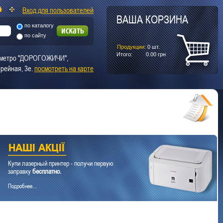
Вход для пользователей
ВАША КОРЗИНА
по каталогу
по сайту
Продукции:
0
шт.
Итого:
0.00
грн
т. метро "ДОРОГОЖИЧИ",
рейная, 3е.
посмотреть на карте
Купи лазерный принтер - получи первую
заправку
бесплатно.
Подробнее...