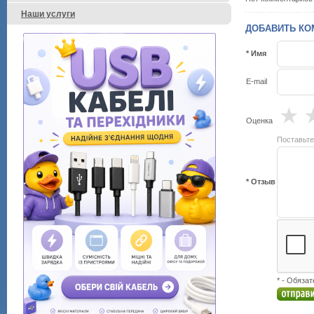
Наши услуги
ДОБАВИТЬ КО
* Имя
E-mail
★
Оценка
Поставьте
* Отзыв
* - Обяза