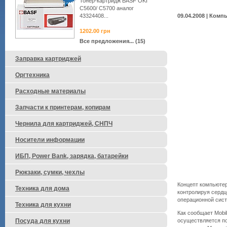
Тонер-картридж BASF OKI
C5600/ C5700 аналог
43324408...
09.04.2008 | Ком
1202.00
грн
Все предложения... (15)
Заправка картриджей
Оргтехника
Расходные материалы
Запчасти к принтерам, копирам
Чернила для картриджей, СНПЧ
Носители информации
ИБП, Power Bank, зарядка, батарейки
Рюкзаки, сумки, чехлы
Концепт компьютер
Техника для дома
контролируя сердц
операционной систе
Техника для кухни
Как сообщает Mobi
осуществляется по
Посуда для кухни