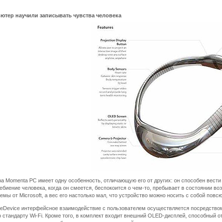
пьютер научили записывать чувства человека
а Momenta PC имеет одну особенность, отличающую его от других: он способен вести з
ебиение человека, когда он смеется, беспокоится о чем-то, пребывает в состоянии в
мы от Microsoft, а вес его настолько мал, что устройство можно носить с собой повсю
leDevice интерфейсное взаимодействие с пользователем осуществляется посредством
 стандарту Wi-Fi. Кроме того, в комплект входит внешний OLED-дисплей, способный о