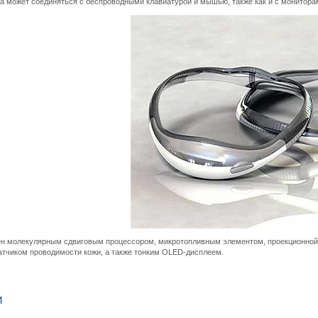
 может соединяться с беспроводными клавиатурой и мышью, также как и с монитора
 молекулярным сдвиговым процессором, микротопливным элементом, проекционной си
атчиком проводимости кожи, а также тонким OLED-дисплеем.
И