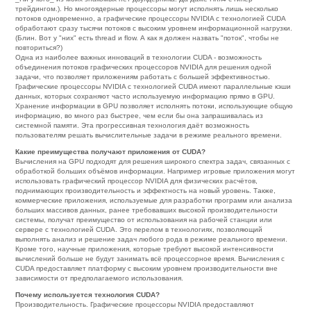
трейдингом.). Но многоядерные процессоры могут исполнять лишь несколько
потоков одновременно, а графические процессоры NVIDIA с технологией CUDA
обработают сразу тысячи потоков с высоким уровнем информационной нагрузки.
(Блин. Вот у "них" есть thread и flow. А как я должен назвать "поток", чтобы не
повториться?)
Одна из наиболее важных инноваций в технологии CUDA - возможность
объединения потоков графических процессоров NVIDIA для решения одной
задачи, что позволяет приложениям работать с большей эффективностью.
Графические процессоры NVIDIA с технологией CUDA имеют параллельные кэши
данных, которых сохраняют часто используемую информацию прямо в GPU.
Хранение информации в GPU позволяет исполнять потоки, использующие общую
информацию, во много раз быстрее, чем если бы она запрашивалась из
системной памяти. Эта прогрессивная технология даёт возможность
пользователям решать вычислительные задачи в режиме реального времени.
Какие преимущества получают приложения от CUDA?
Вычисления на GPU подходят для решения широкого спектра задач, связанных с
обработкой больших объёмов информации. Например игровые приложения могут
использовать графический процессор NVIDIA для физических расчётов,
поднимающих производительность и эффектность на новый уровень. Также,
коммерческие приложения, используемые для разработки программ или анализа
больших массивов данных, ранее требовавших высокой производительности
системы, получат преимущество от использования на рабочей станции или
сервере с технологией CUDA. Это перелом в технологиях, позволяющий
выполнять анализ и решение задач любого рода в режиме реального времени.
Кроме того, научные приложения, которые требуют высокой интенсивности
вычислений больше не будут занимать всё процессорное время. Вычисления с
CUDA предоставляет платформу с высоким уровнем производительности вне
зависимости от предполагаемого использования.
Почему используется технология CUDA?
Производительность. Графические процессоры NVIDIA предоставляют