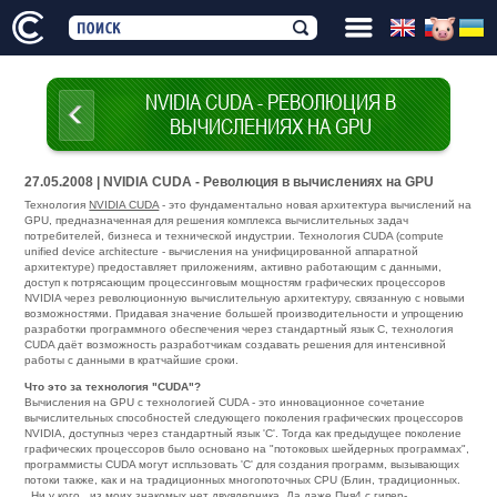
NVIDIA CUDA - РЕВОЛЮЦИЯ В
ВЫЧИСЛЕНИЯХ НА GPU
27.05.2008 | NVIDIA CUDA - Революция в вычислениях на GPU
Технология
NVIDIA CUDA
- это фундаментально новая архитектура вычислений на
GPU, предназначенная для решения комплекса вычислительных задач
потребителей, бизнеса и технической индустрии. Технология CUDA (compute
unified device architecture - вычисления на унифицированной аппаратной
архитектуре) предоставляет приложениям, активно работающим с данными,
доступ к потрясающим процессинговым мощностям графических процессоров
NVIDIA через революционную вычислительную архитектуру, связанную с новыми
возможностями. Придавая значение большей производительности и упрощению
разработки программного обеспечения через стандартный язык C, технология
CUDA даёт возможность разработчикам создавать решения для интенсивной
работы с данными в кратчайшие сроки.
Что это за технология "CUDA"?
Вычисления на GPU с технологией CUDA - это инновационное сочетание
вычислительных способностей следующего поколения графических процессоров
NVIDIA, доступныз через стандартный язык 'C'. Тогда как предыдущее поколение
графических процессоров было основано на "потоковых шейдерных программах",
программисты CUDA могут испльзовать 'C' для создания программ, вызывающих
потоки также, как и на традиционных многопоточных CPU (Блин, традиционных.
_Ни у кого_ из моих знакомых нет двуядерника. Да даже Пня4 с гипер-