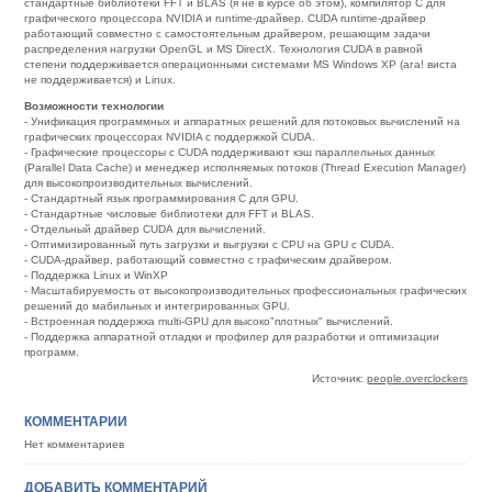
стандартные библиотеки FFT и BLAS (я не в курсе об этом), компилятор C для
графического процессора NVIDIA и runtime-драйвер. CUDA runtime-драйвер
работающий совместно с самостоятельным драйвером, решающим задачи
распределения нагрузки OpenGL и MS DirectX. Технология CUDA в равной
степени поддерживается операционными системами MS Windows XP (ага! виста
не поддерживается) и Linux.
Возможности технологии
- Унификация программных и аппаратных решений для потоковых вычислений на
графических процессорах NVIDIA с поддержкой CUDA.
- Графические процессоры с CUDA поддерживают кэш параллельных данных
(Parallel Data Cache) и менеджер исполняемых потоков (Thread Execution Manager)
для высокопроизводительных вычислений.
- Стандартный язык программирования C для GPU.
- Стандартные числовые библиотеки для FFT и BLAS.
- Отдельный драйвер CUDА для вычислений.
- Оптимизированный путь загрузки и выгрузки с CPU на GPU с CUDA.
- CUDA-драйвер, работающий совместно с графическим драйвером.
- Поддержка Linux и WinXP
- Масштабируемость от высокопроизводительных профессиональных графических
решений до мабильных и интегрированных GPU.
- Встроенная поддержка multi-GPU для высоко"плотных" вычислений.
- Поддержка аппаратной отладки и профилер для разработки и оптимизации
программ.
Источник:
people.overclockers
КОММЕНТАРИИ
Нет комментариев
ДОБАВИТЬ КОММЕНТАРИЙ