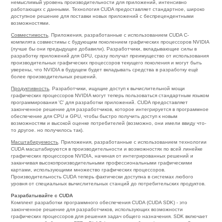
немыслимый уровень производительности для приложений, интенсивно
работающих с данными. Технология CUDA предоставляет стандартное, широко
доступное решение для поставки новых приложений с беспрецендентными
возможностями.
Совместимость
. Приложения, разработанные с использованием CUDA C-
компилята совместимы с будующим поколением графических процессоров NVIDIA
(лучше бы они предыдущее добавили). Разработчики, вкладывающие силы в
разработку приложений для GPU, сразу получат преимущество от использования
производительных графических процессоров текущего поколения и могут быть
уверены, что NVIDIA в будущем будет вкладывать средства в разработку ещё
более производительных решений.
Продуктивность
. Разработчики, ищущие доступ к вычислительной мощи
графических процессоров NVIDIA могут теперь пользоваться стандартным языком
программирования 'C' для разработки приложений. CUDA предоставляет
законченное решение для разработчиков, которое интегрируется в программное
обеспечение для CPU и GPU, чтобы быстро получить доступ к новым
возможностям и высокой оценке потребителей (возможно, они имели ввиду что-
то другое. но получилось так).
Масштабируемость
. Приложения, разработанные с использованием технологии
CUDA масштабируются в производительности и возможностях по всей линейке
графических процессоров NVIDIA, начиная от интегрированных решений и
заканчивая высокопроизводительными профессиональными графическими
картами, использующими множество графических процессоров.
Производительность CUDA теперь фактически доступна в системах любого
уровня от специальных вычислительных станций до потребительских продуктов.
Разрабатывайте с CUDA
Комплект разработки программного обеспечения CUDA (CUDA SDK) - это
законченное решение для разработчиков, использующих возможности
графических процессоров для решения задач общего назначения. SDK включает