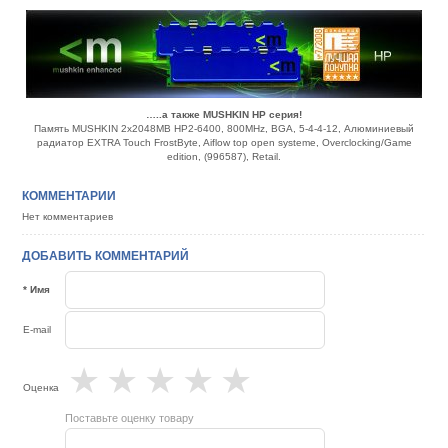
…..а также MUSHKIN HP серия!
Память MUSHKIN 2x2048MB HP2-6400, 800MHz, BGA, 5-4-4-12, Алюминиевый
радиатор EXTRA Touch FrostByte, Aiflow top open systeme, Overclocking/Game
edition, (996587), Retail.
КОММЕНТАРИИ
Нет комментариев
ДОБАВИТЬ КОММЕНТАРИЙ
* Имя
E-mail
★
★
★
★
★
Оценка
Поставьте оценку товару