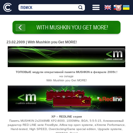
WITH MUSHKIN YOU GET MORE!
23.02.2009 | With Mushkin you Get MORE!
ТОПОВЫЕ модули оперативной памяти MUSHKIN в феврале 2009г.!
на складе
With Mushkin you Get MORE!
XP – REDLINE серия
Память MUSHKIN 2x2048MB XP2-8000, 1000MHz, BGA, 5-5-5-15, Алюминиевый
радиатор RED LINE serie FrostByte, Aiflow top open systeme, eXtreme Performance,
Hand-tested, High SPEED, Overclocking/Game special edition, Upgrade systeme,