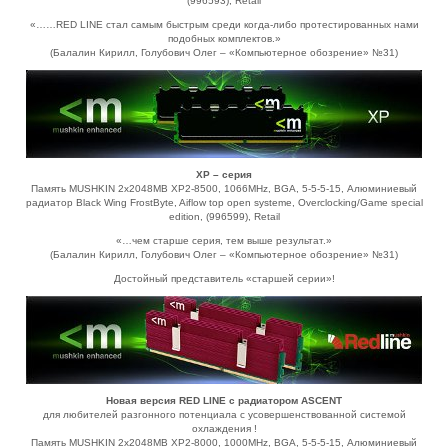
(996593), Retail
«……RED LINE стал самым быстрым среди когда-либо протестированных нами
подобных комплектов.»
(Балалин Кирилл, Голубович Олег – «Компьютерное обозрение» №31)
XP – серия
Память MUSHKIN 2x2048MB XP2-8500, 1066MHz, BGA, 5-5-5-15, Алюминиевый
радиатор Black Wing FrostByte, Aiflow top open systeme, Overclocking/Game special
edition, (996599), Retail
«…чем старше серия, тем выше результат.»
(Балалин Кирилл, Голубович Олег – «Компьютерное обозрение» №31)
Достойный представитель «старшей серии»!
Новая версия RED LINE с радиатором ASCENT
для любителей разгонного потенциала с усовершенствованной системой
охлаждения !
Память MUSHKIN 2x2048MB XP2-8000, 1000MHz, BGA, 5-5-5-15, Алюминиевый