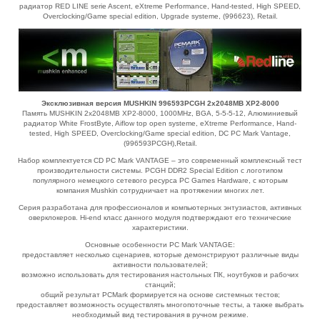
радиатор RED LINE serie Ascent, eXtreme Performance, Hand-tested, High SPEED,
Overclocking/Game special edition, Upgrade systeme, (996623), Retail.
Эксклюзивная версия MUSHKIN 996593PCGH 2x2048MB XP2-8000
Память MUSHKIN 2x2048MB XP2-8000, 1000MHz, BGA, 5-5-5-12, Алюминиевый
радиатор White FrostByte, Aiflow top open systeme, eXtreme Performance, Hand-
tested, High SPEED, Overclocking/Game special edition, DC PC Mark Vantage,
(996593PCGH),Retail.
Набор комплектуется CD PC Mark VANTAGE – это современный комплексный тест
производительности системы. PCGH DDR2 Special Edition с логотипом
популярного немецкого сетевого ресурса PC Games Hardware, с которым
компания Mushkin сотрудничает на протяжении многих лет.
Серия разработана для профессионалов и компьютерных энтузиастов, активных
оверклокеров. Hi-end класс данного модуля подтверждают его технические
характеристики.
Основные особенности PC Mark VANTAGE:
предоставляет несколько сценариев, которые демонстрируют различные виды
активности пользователей;
возможно использовать для тестирования настольных ПК, ноутбуков и рабочих
станций;
общий результат PCMark формируется на основе системных тестов;
предоставляет возможность осуществлять многопоточные тесты, а также выбрать
необходимый вид тестирования в ручном режиме.