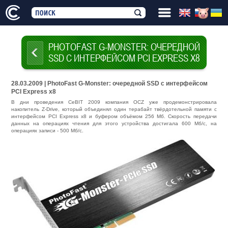
PHOTOFAST G-MONSTER: ОЧЕРЕДНОЙ
SSD С ИНТЕРФЕЙСОМ PCI EXPRESS X8
28.03.2009 | PhotoFast G-Monster: очередной SSD с интерфейсом
PCI Express x8
В дни проведения CeBIT 2009 компания OCZ уже продемонстрировала
накопитель Z-Drive, который объединял один терабайт твёрдотельной памяти с
интерфейсом PCI Express x8 и буфером объёмом 256 Мб. Скорость передачи
данных на операциях чтения для этого устройства достигала 600 Мб/с, на
операциях записи - 500 Мб/с.