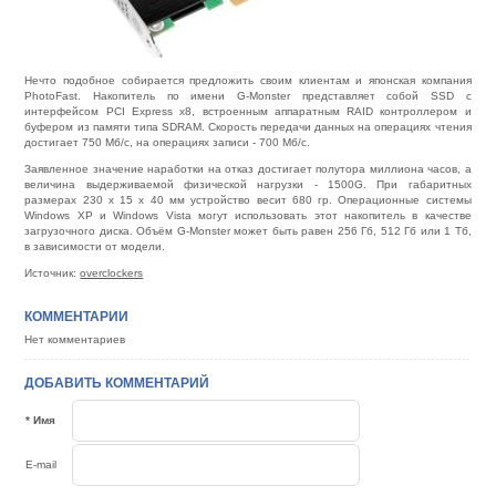
Нечто подобное собирается предложить своим клиентам и японская компания
PhotoFast. Накопитель по имени G-Monster представляет собой SSD с
интерфейсом PCI Express x8, встроенным аппаратным RAID контроллером и
буфером из памяти типа SDRAM. Скорость передачи данных на операциях чтения
достигает 750 Мб/с, на операциях записи - 700 Мб/с.
Заявленное значение наработки на отказ достигает полутора миллиона часов, а
величина выдерживаемой физической нагрузки - 1500G. При габаритных
размерах 230 х 15 х 40 мм устройство весит 680 гр. Операционные системы
Windows XP и Windows Vista могут использовать этот накопитель в качестве
загрузочного диска. Объём G-Monster может быть равен 256 Гб, 512 Гб или 1 Тб,
в зависимости от модели.
Источник:
overclockers
КОММЕНТАРИИ
Нет комментариев
ДОБАВИТЬ КОММЕНТАРИЙ
* Имя
E-mail