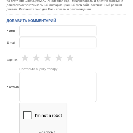
<a href="http://dieta.yo02.ru/">Полезная еда - медпрепараты и диетическая кухня
для всех</a><br>Уникальный информационный web-сайт, посвященный разным
диетам. Исключительно для Вас - советы и рекомендации.
ДОБАВИТЬ КОММЕНТАРИЙ
* Имя
E-mail
★
★
★
★
★
Оценка
Поставьте оценку товару
* Отзыв