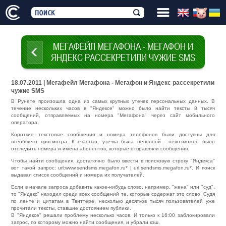
МЕГАФЕЙЛ МЕГАФОНА - МЕГАФОН И
ЯНДЕКС РАССЕКРЕТИЛИ ЧУЖИЕ SMS
18.07.2011 | Мегафейл Мегафона - Мегафон и Яндекс рассекретили
чужие SMS
В Рунете произошла одна из самых крупных утечек персональных данных. В
течение нескольких часов в "Яндексе" можно было найти тексты 8 тысяч
сообщений, отправляемых на номера "Мегафона" через сайт мобильного
оператора.
Короткие текстовые сообщения и номера телефонов были доступны для
всеобщего просмотра. К счастью, утечка была неполной - невозможно было
отследить номера и имена абонентов, которые отправляли сообщения.
Чтобы найти сообщения, достаточно было ввести в поисковую строку "Яндекса"
вот такой запрос: url:www.sendsms.megafon.ru* | url:sendsms.megafon.ru*. И поиск
выдавал список сообщений и номера их получателей.
Если в начале запроса добавить какое-нибудь слово, например, "жена" или "суд",
то "Яндекс" находил среди всех сообщений те, которые содержат это слово. Судя
по ленте и цитатам в Твиттере, несколько десятков тысяч пользователей уже
прочитали тексты, ставшие достоянием публики.
В "Яндексе" решали проблему несколько часов. И только к 16:00 заблокировали
запрос, по которому можно найти сообщения, и убрали кэш.