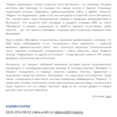
"Яндекс индексирует только открытую часть Интернета - те страницы, которые
доступны при переходе по ссылкам без ввода логина и пароля. Страницы,
индексация которых запрещена администратором сайта в файле robots.txt,
"Яндекс" не индексирует, даже если они находятся в открытой части Интернета.
Это соответствует всем общепринятым нормам и правилам взаимодействия в
Интернете. Что касается этой ситуации, в разделе отправки SMS на сайте
"Мегафона" в момент индексации по какой-то причине отсутствовал файл
robot.txt", - вот так туманно описывает ситуацию пресс-секретарь компании Очир
Манджиков.
Пресс-служба “Мегафона" ограничилась скромным комментарием, сообщив, что
SMS были опубликованы из-за "технического сбоя, связанного с работой
внешнего администратора сайта", мол, затронута оказалась "незначительная
часть" коротких сообщений, отправленных с сайта. Впрочем, скоро появится
больше информации из других источников - Следственный комитет РФ решил
проверить обстоятельства этой утечки.
Интересно, что процент любовной переписки заставил многих пользователей
заподозрить в случившемся вирусную рекламу. В течение получаса "Мегафон" и
"Яндекс" находились в главных новостях сервиса Твиттер. Удивление и
подозрение общества понятно. Прискорбно, что некоторые пользователи "ради
смеха" скопировали в свои блоги частные сообщения, появившиеся в "Яндексе". С
развитием сетевых технологий утечки персональных данных будут случаться все
чаще. Кажется, что эти самые "шутники" вряд ли бы хотели увидеть в общем
доступе свою частную переписку.
Источник:
vesti
КОММЕНТАРИИ
28.01.2012 08:12 | dieta.yo02.ru |
dietayo02@mail.ru