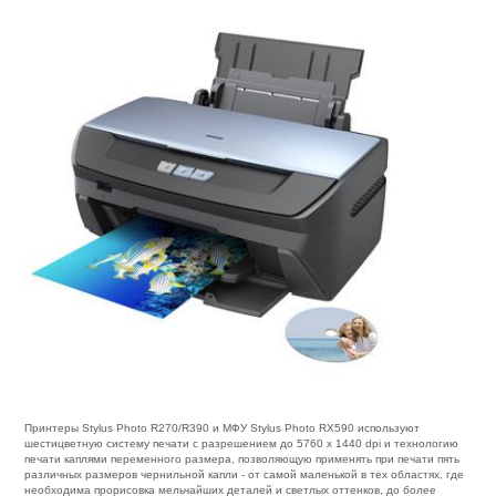
Принтеры Stylus Photo R270/R390 и МФУ Stylus Photo RX590 используют
шестицветную систему печати с разрешением до 5760 х 1440 dpi и технологию
печати каплями переменного размера, позволяющую применять при печати пять
различных размеров чернильной капли - от самой маленькой в тех областях, где
необходима прорисовка мельчайших деталей и светлых оттенков, до более