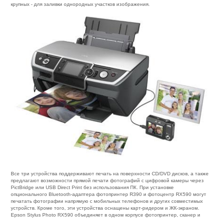
крупных - для заливки однородных участков изображения.
Все три устройства поддерживают печать на поверхности CD/DVD дисков, а также
предлагают возможности прямой печати фотографий с цифровой камеры через
PictBridge или USB Direct Print без использования ПК. При установке
опционального Bluetooth-адаптера фотопринтер R390 и фотоцентр RX590 могут
печатать фотографии напрямую с мобильных телефонов и других совместимых
устройств. Кроме того, эти устройства оснащены карт-ридером и ЖК-экраном.
Epson Stylus Photo RX590 объединяет в одном корпусе фотопринтер, сканер и