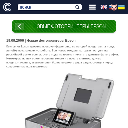
НОВЫЕ ФОТОПРИНТЕРЫ EPSON
19.09.2006 | Новые фотопринтеры Epson
Компания Epson провела пресс-конференцию, на которой представила новую
линейку печатающих устройств. Все новые модели, которые поступят на
российский рынок осенью этого года, позволяют печатать цветные фотографии.
Некоторые из них ориентированы только на печать снимков, другие
предназначены для выполнения более широкого ряда задач, стоящих перед
современным пользователем.