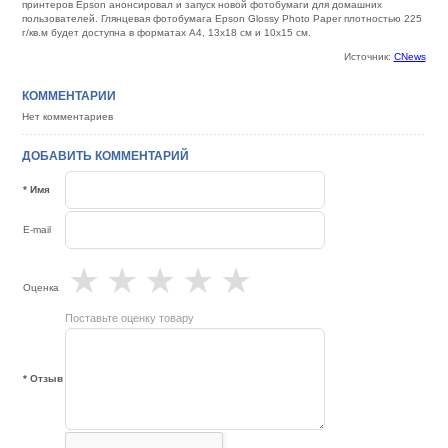
принтеров Epson анонсировал и запуск новой фотобумаги для домашних
пользователей. Глянцевая фотобумага Epson Glossy Photo Paper плотностью 225
г/кв.м будет доступна в форматах A4, 13х18 см и 10х15 см.
Источник:
CNews
КОММЕНТАРИИ
Нет комментариев
ДОБАВИТЬ КОММЕНТАРИЙ
* Имя
E-mail
★
★
★
★
★
Оценка
Поставьте оценку товару
* Отзыв