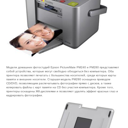
Модели домашних фотостудий Epson PictureMate PM240 и PM280 представляют
собой устройства, которые могут свободно обходиться без компьютера. Оба
принтера позволяют печатать с большинства носителей, среди которых карты
памяти и внешние носители. Старшая модель PM280 оснащена приводом
CD/DVD, позволяющим распечатывать фотографии прямо с дисков, а также
копировать файлы с карт памяти на CD без участия компьютера. Кроме того,
принтеры оснащены ЖК-дисплеями и позволяют удалять эффект красных глаз и
кадрировать фотографии.