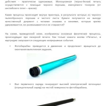
действия - практически одинаковые. Монохромная (черно-белая) печать
осуществляется с помощью черного порошка, именуемого тонером (от
английского toner – краска).
Какие процессы происходят внутри принтера, в результате которых из черного
пылеобразного порошка и чистого листа бумаги получается на выходе
качественный документ с четкими знаками и линиями, которые крепко
удерживаются, не размазываются и не стираются?
На схеме, приведенной ниже, изображены основные физические процессы,
происходящие при лазерной печати. Как только нажата кнопка «Печать», в
картридже запускаются следующие непрерывные события:
Фотобарабан приводится в движение и продолжает вращаться до
окончания выполнения задания,
Вал первичного заряда генерирует высокий электрический потенциал
(отрицательный заряд) на чистой поверхности фотобарабана,