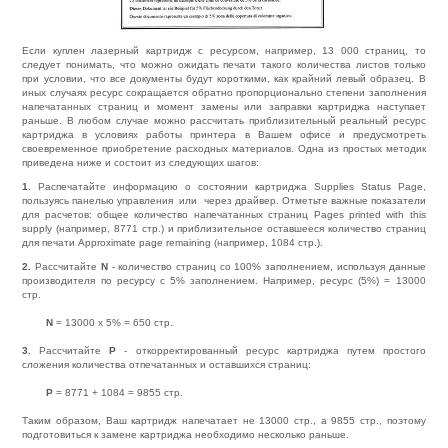
Если куплен лазерный картридж с ресурсом, например, 13 000 страниц, то
следует понимать, что можно ожидать печати такого количества листов только
при условии, что все документы будут короткими, как крайний левый образец. В
иных случаях ресурс сокращается обратно пропорционально степени заполнения
напечатанных страниц и момент замены или заправки картриджа наступает
раньше. В любом случае можно рассчитать приблизительный реальный ресурс
картриджа в условиях работы принтера в Вашем офисе и предусмотреть
своевременное приобретение расходных материалов. Одна из простых методик
приведена ниже и состоит из следующих шагов:
1.
Распечатайте информацию о состоянии картриджа Supplies Status Page,
пользуясь панелью управления или через драйвер. Отметьте важные показатели
для расчетов: общее количество напечатанных страниц Pages printed with this
supply (например, 8771 стр.) и приблизительное оставшееся количество страниц
для печати Approximate page remaining (например, 1084 стр.).
2.
Рассчитайте
N
- количество страниц со 100% заполнением, используя данные
производителя по ресурсу с 5% заполнением. Например, ресурс (5%) = 13000
стр.
N
= 13000 х 5% = 650 стр.
3.
Рассчитайте
Р
- откорректированный ресурс картриджа путем простого
сложения количества отпечатанных и оставшихся страниц:
Р
= 8771 + 1084 = 9855 стр.
Таким образом, Ваш картридж напечатает не 13000 стр., а 9855 стр., поэтому
подготовиться к замене картриджа необходимо несколько раньше.