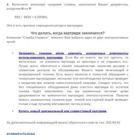
4.
Вычислите реальную среднюю степень заполнения Ваших документов,
разделив
N
на
Р
:
650 / 9855 = 6,5956%.
Это и есть причина сокращения ресурса картриджа.
Что делать, когда картридж закончился?
Компания "Служба Сервиса" поможет Вам выбрать один из двух альтернативных
путей:
Заправить тонером и/или заменить изношенные компоненты
использованного картриджа
.
Если Вы не знаете, как это сделать, то
желательно не извлекать картридж из принтера и не открывать его.
Лучше всего обратиться к нашим специалистам, заключив договор с
сервисным центром на обслуживание Вашего парка печатающей и
копировальной техники. Есть много нюансов и тонкостей обращения с
тонерными картриджами, незнание или несоблюдение которых приводит
к неудачам при попытке самостоятельной заправки. Следует учесть, что
без специального оборудования даже очистить картридж от остатков
тонера будет невозможно, так как заряженные частички цепко
удерживаются на компонентах картриджа электростатически. Попытка
помыть загрязненные тонером руки теплой или горячей водой приведет
только к еще лучшему впитыванию частиц в кожу.
Купить новый оригинальный или совместимый картридж
.
За дополнительной информацией можно обратиться к нам по тел. 232-90-61
КОММЕНТАРИИ