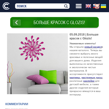
БОЛЬШЕ КРАСОК С GLOZIS!
05.09.2018 | Больше
красок с Glozis!
Уважаемые клиенты!
Мы открыли
новый раздел
в
нашем каталоге. Теперь вы
сможете выбрать много
красивых и полезных вещей
для вашего дома. Изделия
выполнены из качественных
и экологически чистых
материалов. В
ассортименте присутствуют
картины
,
настенные часы
,
различные
наклейки
для
детской мебели, а также
другие изделия которые
прекрасно впишутся в ваш
интерьер.
КОММЕНТАРИИ