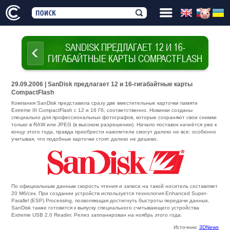
SANDISK ПРЕДЛАГАЕТ 12 И 16-
ГИГАБАЙТНЫЕ КАРТЫ COMPACTFLASH
29.09.2006 | SanDisk предлагает 12 и 16-гигабайтные карты
CompactFlash
Компания SanDisk представила сразу две вместительные карточки памяти
Extreme III CompactFlash с 12 и 16 Гб, соответственно. Новинки созданы
специально для профессиональных фотографов, которые сохраняют свои снимки
только в RAW или JPEG (в высоком разрешении). Начало поставок начнётся уже к
концу этого года, правда приобрести накопители смогут далеко не все: особенно
учитывая, что подобные карточки стоят далеко не дешево.
По официальным данным скорость чтения и записи на такой носитель составляет
20 Мб/сек. При создании устройств используется технология Enhanced Super-
Parallel (ESP) Processing, позволяющая достигнуть быстроты передачи данных.
SanDisk также готовится к выпуску специального считывающего устройства
Extreme USB 2.0 Reader. Релиз запланирован на ноябрь этого года.
Источник:
3DNews