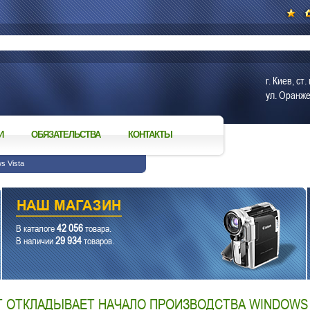
г. Киев, с
ул. Оранже
И
ОБЯЗАТЕЛЬСТВА
КОНТАКТЫ
s Vista
42 056
В каталоге
товара.
29 934
В наличии
товаров.
 ОТКЛАДЫВАЕТ НАЧАЛО ПРОИЗВОДСТВА WINDOWS 