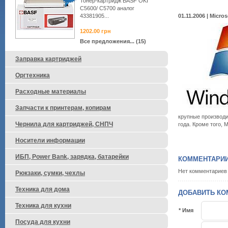
Тонер-картридж BASF OKI
C5600/ C5700 аналог
43381905...
01.11.2006 | Micr
1202.00
грн
Все предложения... (15)
Заправка картриджей
Оргтехника
Расходные материалы
Запчасти к принтерам, копирам
крупные производи
Чернила для картриджей, СНПЧ
года. Кроме того, 
Носители информации
ИБП, Power Bank, зарядка, батарейки
КОММЕНТАРИ
Нет комментариев
Рюкзаки, сумки, чехлы
Техника для дома
ДОБАВИТЬ КО
Техника для кухни
* Имя
Посуда для кухни