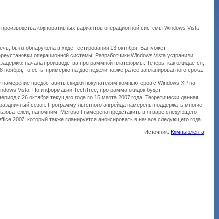
о производства корпоративных вариантов операционной системы Windows Vista
речь, была обнаружена в ходе тестирования 13 октября. Баг может
ереустановки операционной системы. Разработчики Windows Vista устранили
к задержке начала производства программной платформы. Теперь, как ожидается,
 8 ноября, то есть, примерно на две недели позже ранее запланированного срока.
оё намерение предоставить скидки покупателям компьютеров с Windows ХР на
dows Vista. По информации TechTree, программа скидок будет
период с 26 октября текущего года по 15 марта 2007 года. Теоретически данная
раздничный сезон. Программу льготного апгрейда намерены поддержать многие
ользователей, напомним, Microsoft намерена представить в январе следующего
Office 2007, который также планируется анонсировать в начале следующего года.
Источник:
Компьюлента