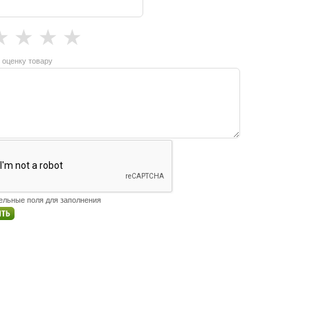
★
★
★
★
 оценку товару
тельные поля для заполнения