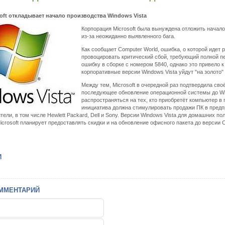
osoft откладывает начало производства Windows Vista
Корпорация Microsoft была вынуждена отложить начал
из-за неожиданно выявленного бага.
Как сообщает Computer World, ошибка, о которой идет 
провоцировать критический сбой, требующий полной п
ошибку в сборке с номером 5840, однако это привело 
корпоративные версии Windows Vista уйдут "на золото"
Между тем, Microsoft в очередной раз подтвердила св
последующее обновление операционной системы до Win
распространяться на тех, кто приобретёт компьютер в 
инициатива должна стимулировать продажи ПК в предп
тели, в том числе Hewlett Packard, Dell и Sony. Версии Windows Vista для домашних п
Microsoft планирует предоставлять скидки и на обновление офисного пакета до версии 
И
ММЕНТАРИЙ