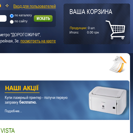
Вход для пользователей
ВАША КОРЗИНА
по каталогу
по сайту
Продукции:
0
шт.
Итого:
0.00
грн
т. метро "ДОРОГОЖИЧИ",
рейная, 3е.
посмотреть на карте
Купи лазерный принтер - получи первую
заправку
бесплатно.
Подробнее...
VISTA