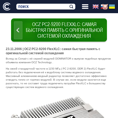
OCZ PC2-9200 FLEXXLC: САМАЯ
БЫСТРАЯ ПАМЯТЬ С ОРИГИНАЛЬНОЙ
СИСТЕМОЙ ОХЛАЖДЕНИЯ
23.11.2006 | OCZ PC2-9200 FlexXLC: самая быстрая память с
оригинальной системой охлаждения
Вслед за Corsair с её серией модулей DOMINATOR о выпуске подобных продуктов
объявила компания OCZ Technology .
На своей стандартной частоте в 1150 МГц ( PC 2-9200, DDR 2) FlexXLC будет
работать без подключения её к водоблоку системы водяного охлаждения.
Массивный алюминиево-медный радиатор позволяет достаточно эффективно
отводить тепло от горячих модулей. В случае же, если модули захочется еще
разогнать, то не составит труда подключить патрубки FlexXLC к большинству
существующих систем водяного охлаждения.