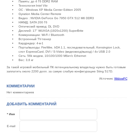
Память: до 4 Гб DDR2 RAM
Технология Intel Viiv
ОС : Windows XP Media Center Edition 2005
Gyration Media Center Remote
Видео : NVIDIA GeForce Go 7950 GTX 512 Мб DDR3
НЖМД: SATA 200 Гб
Оптический привод: DL DVD
Дисплей: 17" WUXGA (1920х1200) SuperBrite
Коммуникации: Wi-Fi / Bluetooth
Встроенный TV-тюнер
Кардридер: 4-в-1
Порты/выходы: FireWire, IrDA 1.1, последовательный, Kensington Lock,
слот ExpressCard, DVI / S-Video (видеовход/выход) / 4х USB 2.0
Сеть: 56k модем, 10/100/1000 Мбит/с Ethernet
Вес: 3,6 кг
За такой игровой мобильный ПК потенциальному владельцу нужно быть готовым
заплатить около 2200 долл. за самую слабую конфигурацию Sting 517D.
Источник:
WidowPC
КОММЕНТАРИИ
Нет комментариев
ДОБАВИТЬ КОММЕНТАРИЙ
* Имя
E-mail