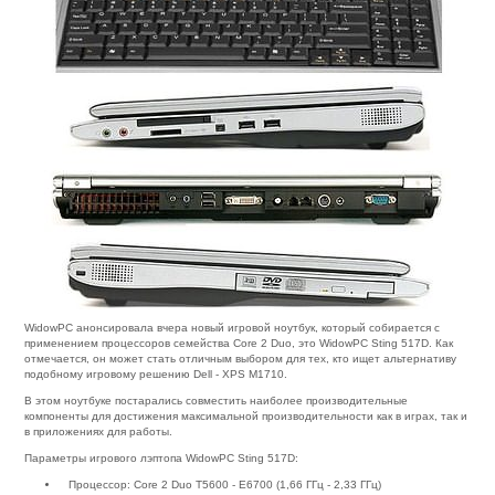
WidowPC анонсировала вчера новый игровой ноутбук, который собирается с
применением процессоров семейства Core 2 Duo, это WidowPC Sting 517D. Как
отмечается, он может стать отличным выбором для тех, кто ищет альтернативу
подобному игровому решению Dell - XPS M1710.
В этом ноутбуке постарались совместить наиболее производительные
компоненты для достижения максимальной производительности как в играх, так и
в приложениях для работы.
Параметры игрового лэптопа WidowPC Sting 517D:
Процессор: Core 2 Duo T5600 - E6700 (1,66 ГГц - 2,33 ГГц)