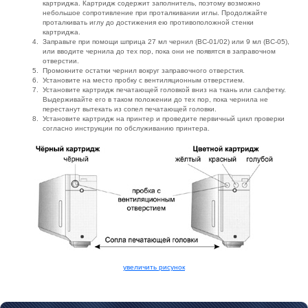
картриджа. Картридж содержит заполнитель, поэтому возможно
небольшое сопротивление при проталкивании иглы. Продолжайте
проталкивать иглу до достижения ею противоположной стенки
картриджа.
Заправьте при помощи шприца 27 мл чернил (ВС-01/02) или 9 мл (ВС-05),
или вводите чернила до тех пор, пока они не появятся в заправочном
отверстии.
Промокните остатки чернил вокруг заправочного отверстия.
Установите на место пробку с вентиляционным отверстием.
Установите картридж печатающей головкой вниз на ткань или салфетку.
Выдерживайте его в таком положении до тех пор, пока чернила не
перестанут вытекать из сопел печатающей головки.
Установите картридж на принтер и проведите первичный цикл проверки
согласно инструкции по обслуживанию принтера.
увеличить рисунок