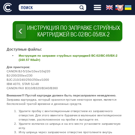
ИНСТРУКЦИЯ ПО ЗАПРАВКЕ СТРУЙНЫХ
КАРТРИДЖЕЙ ВС-02/ВС-05/ВХ-2
Доступные файлы:
Инструкция по заправке струйных картриджей ВС-02/ВС-05/ВХ-2
(160.57 Кбайт)
Для принтеров:
CANON BJ-5/10e/10ex/10s[/20
BJ-200/200ex/230
BJC-210/240/250/250ex/1000
IBM 4070, STAR SJ-48
CANON FAX B310/B320/B340/B360
Внимание!!! Пустой картридж должен быть перезаправлен немедленно.
Заправка картриджа, который хранился пустым некоторое время, является
бесполезной тратой времени и денежных средств.
Удалите пробку с вентиляционным отверстием из заправочного
отверстия. Для этого ввинтите буравчик в маленькое вентиляционное
отверстиве, расположенное на пробке и вытащите ее.
Удалите колпачок со шприца и на его место установите заправочную
иглу.
Иглу шприца через заправочное отверстие протолкните внутрь