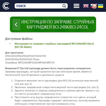
ИНСТРУКЦИЯ ПО ЗАПРАВКЕ СТРУЙНЫХ
КАРТРИДЖЕЙ ВСI-24BK/ВCI-24COL
Доступные файлы:
Инструкция по заправке струйных картриджей ВСI-24bk/ВCI-24col
(527.85 Кбайт)
Для принтеров:
i250/i320/i350/i450/i455/i470D/i475D
S200/S200x/S300/S330 Photo
SmartBase MPC190/MPS200/MP360/MP370
Внимание!!! Пустой картридж должен быть перезаправлен немедленно.
Заправка картриджа, который хранился пустым некоторое время, является
бесполезной тратой времени и денежных средств.
Отделите верхнюю часть картриджа (для BCI-24) используя перочинный
нож (см. рис.1)
Увеличьте заправочные отверстия в верхней части картриджа (см. рис.2)
Удалите колпачок со шприца заправленного нужным цветом чернил и на
его место установите заправочную иглу.
Протолкните иглу внутрь заправочного отверстия того цвета, который
будет заправляться. Картридж содержит заполнитель, поэтому возможно
небольшое сопротивление при проталкивании иглы.