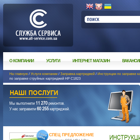
О КОМПАНИИ
УСЛУГИ
ИНТЕРНЕТ МАГАЗИН
ВАКАНСИ
На главную
/
Услуги компании
/
Заправка картриджей
/
Инструкции по заправке к
по заправке струйных картриджей НР С1823
11 270
Мы выполнили
ремонтов.
60 255
У нас заправили
картриджей.
СПЕЦ ПРЕДЛОЖЕНИЕ
ИНСТРУКЦИ