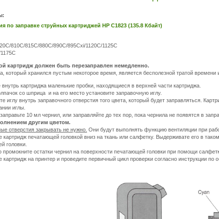
ы:
я по заправке струйных картриджей НР С1823 (135.8 Кбайт)
20C/810C/815C/880C/890C/895Cxi/1120C/1125C
/1175C
той картридж должен быть перезаправлен немедленно.
а, который хранился пустым некоторое время, является бесполезной тратой времени 
 внутрь картриджа маленькие пробки, находящиеся в верхней части картриджа.
олпачок со шприца и на его место установите заправочную иглу.
те иглу внутрь заправочного отверстия того цвета, который будет заправляться. Кар
ании иглы.
заправьте 10 мл чернил, или заправляйте до тех пор, пока чернила не появятся в зап
полнением другим цветом.
ые отверстия закрывать не нужно.
Они будут выполнять функцию вентиляции при рабо
е картридж печатающей головкой вниз на ткань или салфетку. Выдерживате его в таком 
й головки.
 промокните остатки чернил на поверхности печатающей головки при помощи салфетк
е картридж на принтер и проведите первичный цикл проверки согласно инструкции по 