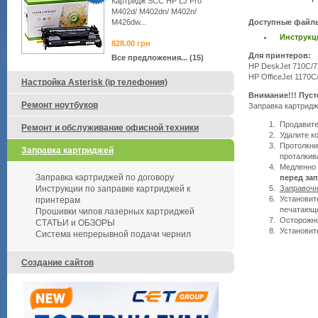
Картридж SCC HP LJ Pro
M402d/ M402dn/ M402n/
M426dw...
Доступные файл
Инструкци
828.00
грн
Для принтеров:
Все предложения... (15)
HP DeskJet 710C/7
HP OfficeJet 1170C
Настройка Asterisk (ip телефония)
Внимание!!! Пус
Ремонт ноутбуков
Заправка картридж
Продавите
Ремонт и обслуживание офисной техники
Удалите к
Протолкни
Заправка картриджей
проталкив
Медленно 
Заправка картриджей по договору
перед за
Заправочн
Инструкции по заправке картриджей к
Установит
принтерам
печатающе
Прошивки чипов лазерных картриджей
Осторожно
СТАТЬИ и ОБЗОРЫ
Установит
Система непрерывной подачи чернил
Создание сайтов