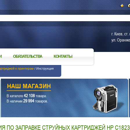
г. Киев, с
ул. Оранже
И
ОБЯЗАТЕЛЬСТВА
КОНТАКТЫ
артриджей к принтерам
/ Инструкция
42 108
В каталоге
товара.
29 994
В наличии
товаров.
Я ПО ЗАПРАВКЕ СТРУЙНЫХ КАРТРИДЖЕЙ НР С1823