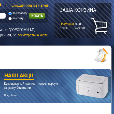
Вход для пользователей
ВАША КОРЗИНА
по каталогу
по сайту
Продукции:
0
шт.
Итого:
0.00
грн
т. метро "ДОРОГОЖИЧИ",
рейная, 3е.
посмотреть на карте
Купи лазерный принтер - получи первую
заправку
бесплатно.
Подробнее...