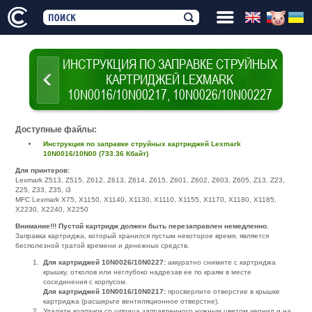
ИНСТРУКЦИЯ ПО ЗАПРАВКЕ СТРУЙНЫХ
КАРТРИДЖЕЙ LEXMARK
10N0016/10N00217, 10N0026/10N00227
Доступные файлы:
Инструкция по заправке струйных картриджей Lexmark
10N0016/10N00 (733.36 Кбайт)
Для принтеров:
Lexmark Z513, Z515, Z612, Z613, Z614, Z615, Z601, Z602, Z603, Z605, Z13, Z23,
Z25, Z33, Z35, i3
MFC Lexmark X75, X1150, X1140, X1130, X1110, X1155, X1170, X1180, X1185,
X2230, X2240, X2250
Внимание!!! Пустой картридж должен быть перезаправлен немедленно.
Заправка картриджа, который хранился пустым некоторое время, является
бесполезной тратой времени и денежных средств.
Для картриджей 10N0026/10N0227:
аккуратно снимите с картриджа
крышку, отколов или неглубоко надрезав ее по краям в месте
сосединения с корпусом.
Для картриджей 10N0016/10N0217:
просверлите отверстие в крышке
картриджа (расширьте вентиляционное отверстие).
Удалите колпачок со шприца заправленного нужным цветом чернил и на