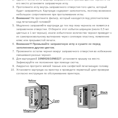
его место установите заправочную иглу.
Протолкните иглу внутрь заправочного отверстия того цвета, который
будет заправляться. Картридж содержит заполнитель, поэтому возможно
небольшое сопротивление при проталкивании иглы.
Внимание!
Не проткните фильтр, который находится под уплотнителем
над печатающей головкой!
Медленно заправляйте картридж до тех пор пока чернила не появятся в
заправочном отверстии. Отберите этот избыток шприцом (около 0,5 мл
цветных и 1 мл черных), иначе избыточное количество чернил приведет к
их самопроизвольному вытеканию через сопловую пластину, появлению
клякс или прерывистой печати.
Внимание!!! Промывайте заправочную иглу и сушите ее перед
заполнением другим цветом.
Промокните остатки чернил вокруг заправочного отверстия во избежание
смешиваня разных чернил.
Для картриджей
10N0026/10N0227:
установите крышку на место.
Зафиксируйте ее положение при помощи скотча.
Аккуратно протрите мягкой тканью или салфеткой печатающую головку.
Установите картридж на принтер и проведите первичный цикл проверки
согласно инструкции по обслуживанию принтера.