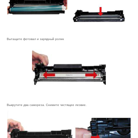
Вытащите фотовал и зарядный ролик
Выкрутите два самореза. Снимите чистящее лезвие.