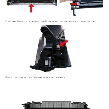
Очистите бункер отходов от отработанного тонера, проверьте уплотнители
Выкрутите саморез на боковой крыше и снимите её