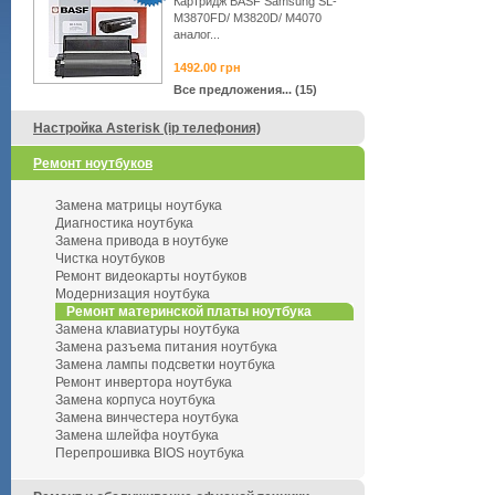
Картридж BASF Samsung SL-
M3870FD/ M3820D/ M4070
аналог...
1492.00
грн
Все предложения... (15)
Настройка Asterisk (ip телефония)
Ремонт ноутбуков
Замена матрицы ноутбука
Диагностика ноутбука
Замена привода в ноутбуке
Чистка ноутбуков
Ремонт видеокарты ноутбуков
Модернизация ноутбука
Ремонт материнской платы ноутбука
Замена клавиатуры ноутбука
Замена разъема питания ноутбука
Замена лампы подсветки ноутбука
Ремонт инвертора ноутбука
Замена корпуса ноутбука
Замена винчестера ноутбука
Замена шлейфа ноутбука
Перепрошивка BIOS ноутбука