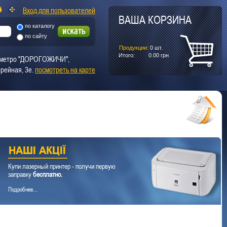
Вход для пользователей
ВАША КОРЗИНА
по каталогу
по сайту
Продукции:
0
шт.
Итого:
0.00
грн
т. метро "ДОРОГОЖИЧИ",
рейная, 3е.
посмотреть на карте
Купи лазерный принтер - получи первую
заправку
бесплатно.
Подробнее...