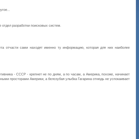
гое...
е отдел разработки поисковых систем.
ета отчасти сами находят именно ту информацию, которая для них наиболее
ивника - СССР - крепнет не по дням, а по часам, а Америка, похоже, начинает
рными просторами Америки, а белозубая улыбка Гагарина отнюдь не успокаивает